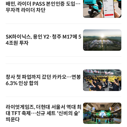
배민, 라이더 PASS 본인인증 도입…
무자격 라이더 차단
SK하이닉스, 용인 Y2·청주 M17에 5
4조원 투자
창사 첫 파업까지 갔던 카카오…연봉
6.3% 인상 합의
라이엇게임즈, 더현대 서울서 역대 최
대 TFT 축제…신규 세트 '신비의 숲'
띄운다