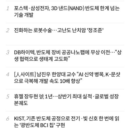
1
포스텍·삼성전자, 3D 낸드(NAND) 반도체 한계 넘는
기술 개발
2
진화하는 로봇수술…고난도 난치암 '정조준'
3
DB하이텍, 반도체 장비 공공나노팹에 무상 이전…“상
생 협력으로 생태계 고도화”
4
[人사이트] 남진우 한양대 교수 “AI 신약 병목, K-문샷
으로 극복해 개발 속도 10배 향상”
5
휴젤 장두현 號 1년…상반기 최대 실적·글로벌 성장
본궤도
6
KIST, 기존 반도체 공정으로 전기·빛 신호 한 번에 읽
는 '광반도체 BCI 칩' 구현