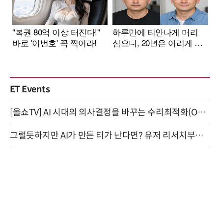
ET Events
[올쇼TV] AI 시대의 의사결정을 바꾸는 수리최적화(Optimization) 소개 (8/20 생방송)
그럴듯하지만 AI가 만든 티가 난다면? 유저 리서치부터 배포까지! (9/15)