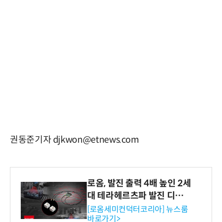
권동준기자 djkwon@etnews.com
로옴, 발진 출력 4배 높인 2세
대 테라헤르츠파 발진 디바이
스 개발
[로옴세미컨덕터코리아] 뉴스룸
바로가기>