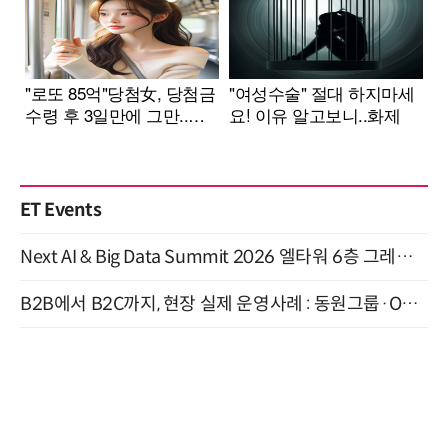
ET Events
Next AI & Big Data Summit 2026 엘타워 6층 그레이스홀 개최 (9/18)
B2B에서 B2C까지, 현장 실제 운영사례 : 동원그룹·OCI·다이닝브랜즈그룹·당근 (8/27)