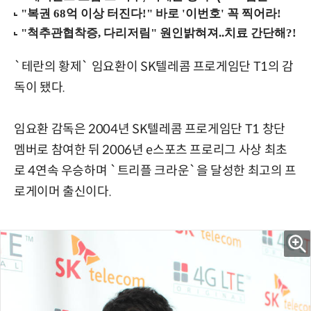
`테란의 황제` 임요환이 SK텔레콤 프로게임단 T1의 감
독이 됐다.
임요환 감독은 2004년 SK텔레콤 프로게임단 T1 창단
멤버로 참여한 뒤 2006년 e스포츠 프로리그 사상 최초
로 4연속 우승하며 `트리플 크라운`을 달성한 최고의 프
로게이머 출신이다.