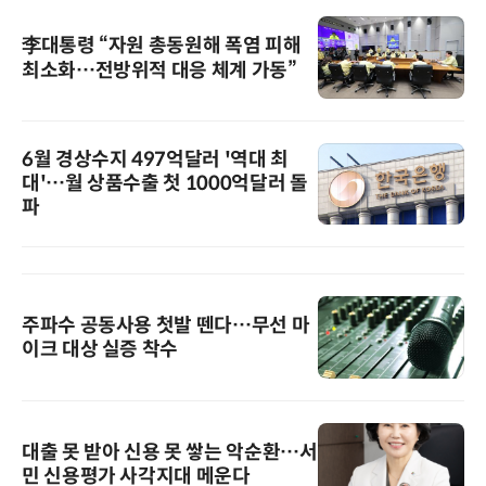
李대통령 “자원 총동원해 폭염 피해
최소화…전방위적 대응 체계 가동”
6월 경상수지 497억달러 '역대 최
대'…월 상품수출 첫 1000억달러 돌
파
주파수 공동사용 첫발 뗀다…무선 마
이크 대상 실증 착수
대출 못 받아 신용 못 쌓는 악순환…서
민 신용평가 사각지대 메운다