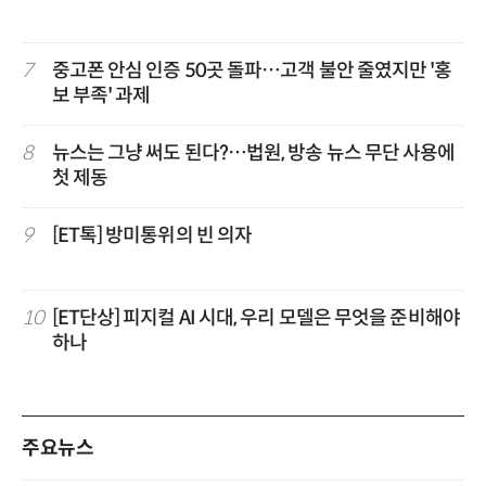
7
중고폰 안심 인증 50곳 돌파…고객 불안 줄였지만 '홍
보 부족' 과제
8
뉴스는 그냥 써도 된다?…법원, 방송 뉴스 무단 사용에
첫 제동
9
[ET톡] 방미통위의 빈 의자
10
[ET단상] 피지컬 AI 시대, 우리 모델은 무엇을 준비해야
하나
주요뉴스