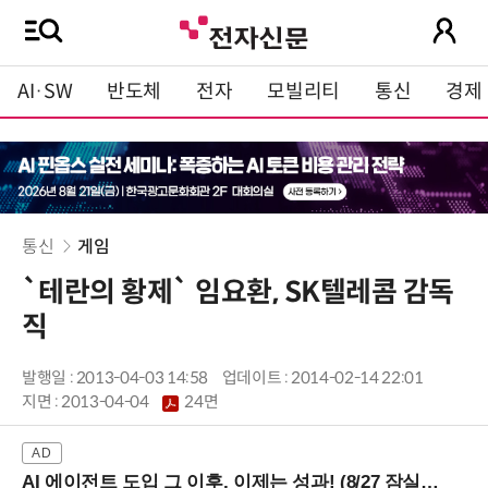
AI·SW
반도체
전자
모빌리티
통신
경제
통신
게임
`테란의 황제` 임요환, SK텔레콤 감독
직
발행일 : 2013-04-03 14:58
업데이트 : 2014-02-14 22:01
지면 :
2013-04-04
24면
AI 에이전트 도입 그 이후, 이제는 성과! (8/27 잠실역)