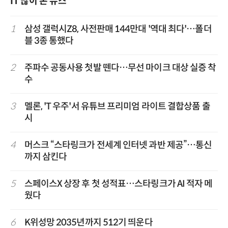
IT 많이 본 뉴스
1
삼성 갤럭시Z8, 사전판매 144만대 '역대 최다'…폴더
블 3종 통했다
2
주파수 공동사용 첫발 뗀다…무선 마이크 대상 실증 착
수
3
멜론, 'T 우주'서 유튜브 프리미엄 라이트 결합상품 출
시
4
머스크 “스타링크가 전세계 인터넷 과반 제공”…통신
까지 삼킨다
5
스페이스X 상장 후 첫 성적표…스타링크가 AI 적자 메
웠다
6
K위성망 2035년까지 512기 띄운다