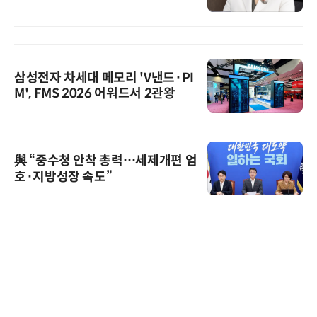
삼성전자 차세대 메모리 'V낸드·PI
M', FMS 2026 어워드서 2관왕
與 “중수청 안착 총력…세제개편 엄
호·지방성장 속도”