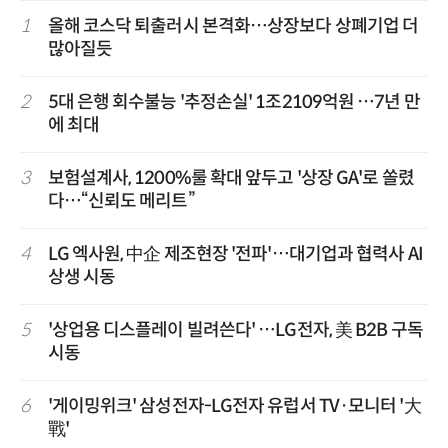
1
올해 코스닥 퇴출러시 본격화…상장보다 상폐기업 더
많아질듯
2
5대 은행 회수불능 '추정손실' 1조2109억원 …7년 만
에 최대
3
보험설계사, 1200%룰 확대 앞두고 '상장 GA'로 쏠렸
다…“신뢰도 메리트”
4
LG 엑사원, 中企 제조현장 '전파'…대기업과 협력사 AI
상생 시동
5
'상업용 디스플레이 빌려쓴다' …LG전자, 美 B2B 구독
시동
6
'게이밍위크' 삼성전자-LG전자 유럽서 TV·모니터 '大
戰'