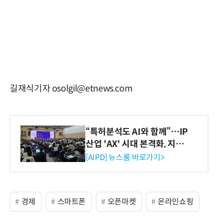
길재식기자 osolgil@etnews.com
“특허분석도 AI와 함께”…IP
산업 'AX' 시대 본격화, 지식
재산처 1호 AI IP데이터분석
[AIPD] 뉴스룸 바로가기>
사 탄생
경제
스마트폰
오픈마켓
온라인쇼핑