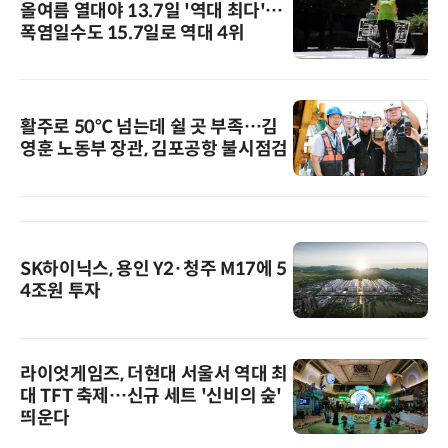
올여름 열대야 13.7일 '역대 최다'…
폭염일수도 15.7일로 역대 4위
활주로 50℃ 넘는데 쉴 곳 부족…김
영훈 노동부 장관, 김포공항 불시점검
SK하이닉스, 용인 Y2·청주 M17에 5
4조원 투자
라이엇게임즈, 더현대 서울서 역대 최
대 TFT 축제…신규 세트 '신비의 숲'
띄운다