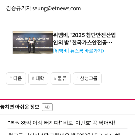
김승규기자 seung@etnews.com
위엠비, '2025 첨단안전산업
인의 밤' 한국가스안전공사
사장상 수상
[위엠비] 뉴스룸 바로가기>
다음
대학
물류
삼성그룹
놓치면 아쉬운 정보
AD