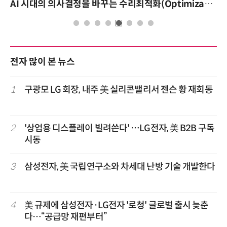
AI 시대의 의사결정을 바꾸는 수리최적화(Optimization): 실제 산업 적용 사례와 활용 전략
전자 많이 본 뉴스
1
구광모 LG 회장, 내주 美 실리콘밸리서 젠슨 황 재회동
2
'상업용 디스플레이 빌려쓴다' …LG전자, 美 B2B 구독
시동
3
삼성전자, 美 국립연구소와 차세대 난방 기술 개발한다
4
美 규제에 삼성전자·LG전자 '로청' 글로벌 출시 늦춘
다…“공급망 재편부터”