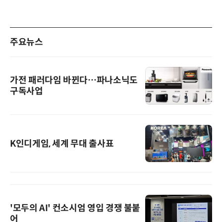
주요뉴스
가전 패러다임 바뀐다…파나소닉도
구독사업
K인디게임, 세계 무대 출사표
'모두의 AI' 컨소시엄 영입 경쟁 불붙
어