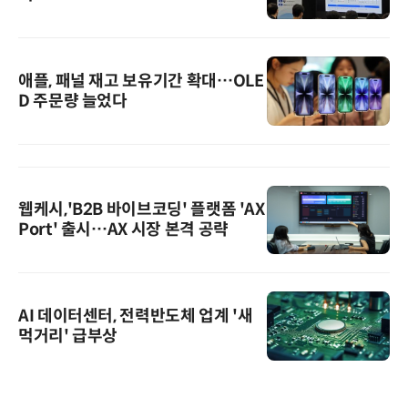
애플, 패널 재고 보유기간 확대…OLE
D 주문량 늘었다
웹케시,'B2B 바이브코딩' 플랫폼 'AX
Port' 출시…AX 시장 본격 공략
AI 데이터센터, 전력반도체 업계 '새
먹거리' 급부상