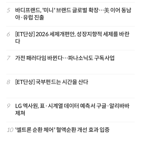
5
바디프랜드, '미니' 브랜드 글로벌 확장…美 이어 동남
아·유럽 진출
6
[ET단상] 2026 세제개편안, 성장지향적 세제를 바란
다
7
가전 패러다임 바뀐다…파나소닉도 구독사업
8
[ET단상] 국부펀드는 시간을 산다
9
LG 엑사원, 표·시계열 데이터 예측서 구글·알리바바
제쳐
10
'셀트론 순환 체어' 혈액순환 개선 효과 입증