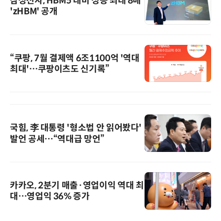
삼성전자, HBM5 대비 성능 최대 8배
'zHBM' 공개
“쿠팡, 7월 결제액 6조1100억 '역대
최대'…쿠팡이츠도 신기록”
국힘, 李 대통령 '형소법 안 읽어봤다'
발언 공세…“역대급 망언”
카카오, 2분기 매출·영업이익 역대 최
대…영업익 36% 증가