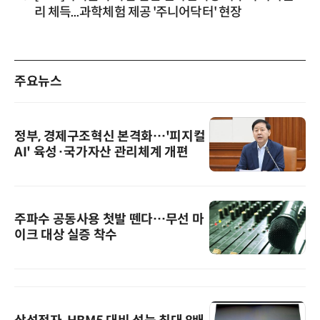
리 체득...과학체험 제공 '주니어닥터' 현장
주요뉴스
정부, 경제구조혁신 본격화…'피지컬
AI' 육성·국가자산 관리체계 개편
주파수 공동사용 첫발 뗀다…무선 마
이크 대상 실증 착수