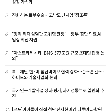
성장 가속화
5
진화하는 로봇수술…고난도 난치암 '정조준'
6
“망막 찍자 심혈관 고위험 판정”…정부, 첨단 의료 AI
임상 확산 지원
7
“아스트라제네카·BMS, 577조원 규모 초대형 합병 논
의”
8
특구재단, 한·미 첨단바이오 협력 강화…존스홉킨스·
하버드와 기술사업화 논의
9
국가연구개발사업 성과 평가, 과기정통부로 일원화 추
진
10
[르포]아이들이 직접 첨단 전자현미경 다루며 과학원