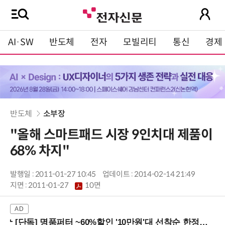
AI·SW
반도체
전자
모빌리티
통신
경제
반도체
소부장
"올해 스마트패드 시장 9인치대 제품이
68% 차지"
발행일 : 2011-01-27 10:45
업데이트 : 2014-02-14 21:49
지면 :
2011-01-27
10면
[단독] 명품퍼터 ~60%할인 '10만원'대 선착순 한정판매!