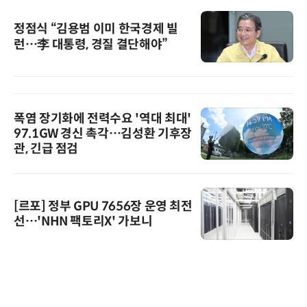
정점식 “김용범 이미 한국경제 빌
런…李 대통령, 경질 결단해야”
폭염 장기화에 전력수요 '역대 최대'
97.1GW 경신 촉각…김성환 기후장
관, 긴급 점검
[르포] 정부 GPU 7656장 운영 최전
선…'NHN 팩토리X' 가보니