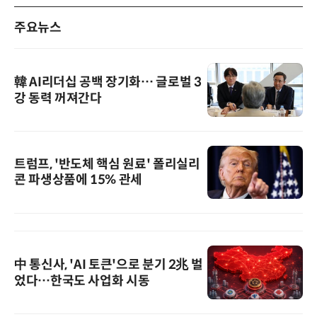
주요뉴스
韓 AI리더십 공백 장기화… 글로벌 3
강 동력 꺼져간다
트럼프, '반도체 핵심 원료' 폴리실리
콘 파생상품에 15% 관세
中 통신사, 'AI 토큰'으로 분기 2兆 벌
었다…한국도 사업화 시동