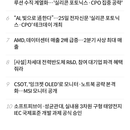
루션 수직 계열화…'실리콘 포토닉스·CPO 집중 공략'
6
“AI, 빛으로 通한다”…25일 전자신문 '실리콘 포토닉
스·CPO' 테크데이 개최
7
AMD, 데이터센터 매출 2배 급증…2분기 사상 최대 매
출
8
[사설] 차세대 전력반도체 R&D, 참여 대기업 파격 혜택
줘라
9
CSOT, '잉크젯 OLED'로 모니터·노트북 공략 본격
화…MSI 모니터 공개
10
소프트피브이·성균관대, 실내용 3차원 구형 태양전지
IEC 국제표준 개발 과제 공식 승인