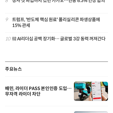
8
창사 첫 파업까지 갔던 카카오…연봉 6.3% 인상 합의
9
트럼프, '반도체 핵심 원료' 폴리실리콘 파생상품에
15% 관세
10
韓 AI리더십 공백 장기화… 글로벌 3강 동력 꺼져간다
주요뉴스
배민, 라이더 PASS 본인인증 도입…
무자격 라이더 차단