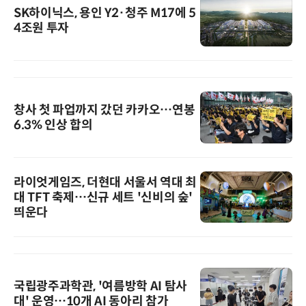
SK하이닉스, 용인 Y2·청주 M17에 5
4조원 투자
창사 첫 파업까지 갔던 카카오…연봉
6.3% 인상 합의
라이엇게임즈, 더현대 서울서 역대 최
대 TFT 축제…신규 세트 '신비의 숲'
띄운다
국립광주과학관, '여름방학 AI 탐사
대' 운영…10개 AI 동아리 참가