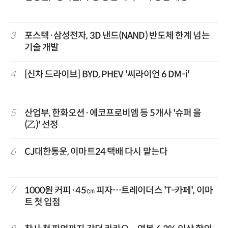
3
포스텍·삼성전자, 3D 낸드(NAND) 반도체 한계 넘는
기술 개발
4
[신차 드라이브] BYD, PHEV '씨라이언 6 DM-i'
5
산업부, 한화오션·에코프로비엠 등 5개사 '슈퍼 을
(乙)' 선정
6
CJ대한통운, 이마트24 택배 다시 맡는다
7
1000원 커피·45㎝ 피자…트레이더스 'T-카페', 이마
트 첫 입점