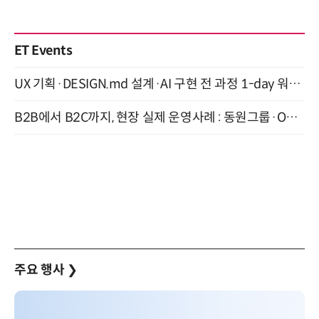
ET Events
UX 기획·DESIGN.md 설계·AI 구현 전 과정 1-day 워크숍 with Claude Code·Codex 9월 15일 개최
B2B에서 B2C까지, 현장 실제 운영사례 : 동원그룹·OCI·다이닝브랜즈그룹·당근 (8/27)
주요 행사
❯