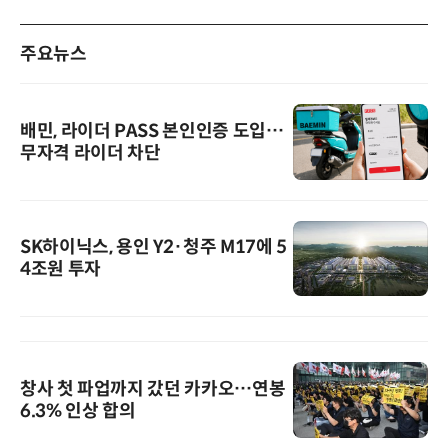
주요뉴스
배민, 라이더 PASS 본인인증 도입…
무자격 라이더 차단
SK하이닉스, 용인 Y2·청주 M17에 5
4조원 투자
창사 첫 파업까지 갔던 카카오…연봉
6.3% 인상 합의