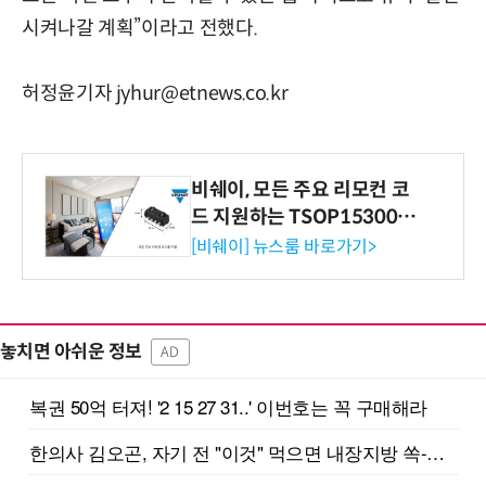
시켜나갈 계획”이라고 전했다.
허정윤기자 jyhur@etnews.co.kr
비쉐이, 모든 주요 리모컨 코
드 지원하는 TSOP15300 시
리즈 IR 수신기 출시
[비쉐이] 뉴스룸 바로가기>
놓치면 아쉬운 정보
AD