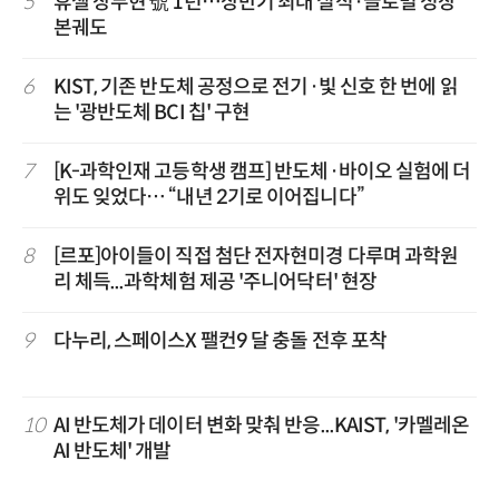
5
휴젤 장두현 號 1년…상반기 최대 실적·글로벌 성장
본궤도
6
KIST, 기존 반도체 공정으로 전기·빛 신호 한 번에 읽
는 '광반도체 BCI 칩' 구현
7
[K-과학인재 고등학생 캠프] 반도체·바이오 실험에 더
위도 잊었다… “내년 2기로 이어집니다”
8
[르포]아이들이 직접 첨단 전자현미경 다루며 과학원
리 체득...과학체험 제공 '주니어닥터' 현장
9
다누리, 스페이스X 팰컨9 달 충돌 전후 포착
10
AI 반도체가 데이터 변화 맞춰 반응...KAIST, '카멜레온
AI 반도체' 개발