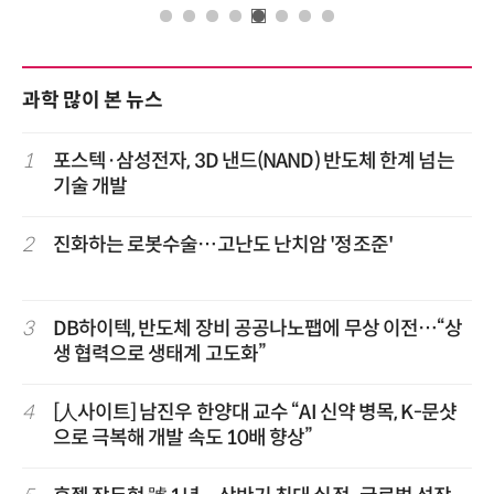
과학 많이 본 뉴스
1
포스텍·삼성전자, 3D 낸드(NAND) 반도체 한계 넘는
기술 개발
2
진화하는 로봇수술…고난도 난치암 '정조준'
3
DB하이텍, 반도체 장비 공공나노팹에 무상 이전…“상
생 협력으로 생태계 고도화”
4
[人사이트] 남진우 한양대 교수 “AI 신약 병목, K-문샷
으로 극복해 개발 속도 10배 향상”