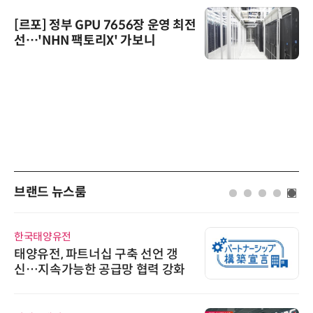
[르포] 정부 GPU 7656장 운영 최전
선…'NHN 팩토리X' 가보니
브랜드 뉴스룸
한국태양유전
태양유전, 파트너십 구축 선언 갱
신…지속가능한 공급망 협력 강화