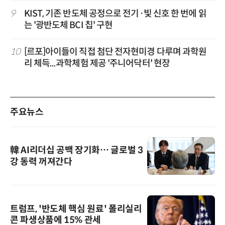
9
KIST, 기존 반도체 공정으로 전기·빛 신호 한 번에 읽
는 '광반도체 BCI 칩' 구현
10
[르포]아이들이 직접 첨단 전자현미경 다루며 과학원
리 체득...과학체험 제공 '주니어닥터' 현장
주요뉴스
韓 AI리더십 공백 장기화… 글로벌 3
강 동력 꺼져간다
트럼프, '반도체 핵심 원료' 폴리실리
콘 파생상품에 15% 관세