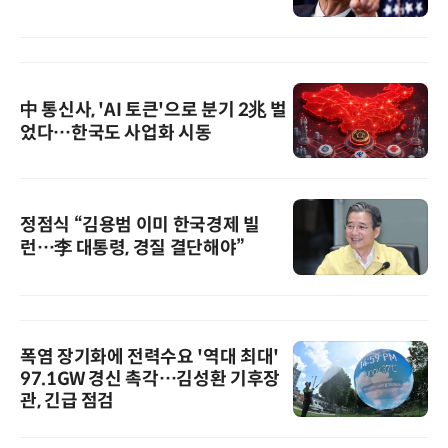
中 통신사, 'AI 토큰'으로 분기 2兆 벌
었다…한국도 사업화 시동
정점식 “김용범 이미 한국경제 빌
런…李 대통령, 경질 결단해야”
폭염 장기화에 전력수요 '역대 최대'
97.1GW 경신 촉각…김성환 기후장
관, 긴급 점검