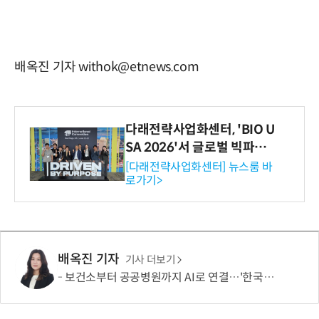
배옥진 기자 withok@etnews.com
다래전략사업화센터, 'BIO U
SA 2026'서 글로벌 빅파마
와의 비즈니스 미팅 지원…K
[다래전략사업화센터] 뉴스룸 바
로가기>
-바이오 해외 진출 교두보 확
보
배옥진 기자
기사 더보기
보건소부터 공공병원까지 AI로 연결…'한국형 소버린 의료AI'도 개발