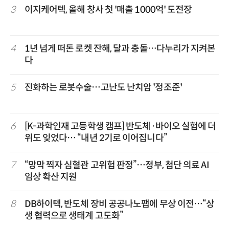
3
이지케어텍, 올해 창사 첫 '매출 1000억' 도전장
4
1년 넘게 떠돈 로켓 잔해, 달과 충돌…다누리가 지켜본
다
5
진화하는 로봇수술…고난도 난치암 '정조준'
6
[K-과학인재 고등학생 캠프] 반도체·바이오 실험에 더
위도 잊었다… “내년 2기로 이어집니다”
7
“망막 찍자 심혈관 고위험 판정”…정부, 첨단 의료 AI
임상 확산 지원
8
DB하이텍, 반도체 장비 공공나노팹에 무상 이전…“상
생 협력으로 생태계 고도화”