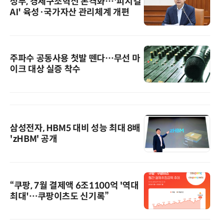
정부, 경제구조혁신 본격화…'피지컬
AI' 육성·국가자산 관리체계 개편
주파수 공동사용 첫발 뗀다…무선 마
이크 대상 실증 착수
삼성전자, HBM5 대비 성능 최대 8배
'zHBM' 공개
“쿠팡, 7월 결제액 6조1100억 '역대
최대'…쿠팡이츠도 신기록”