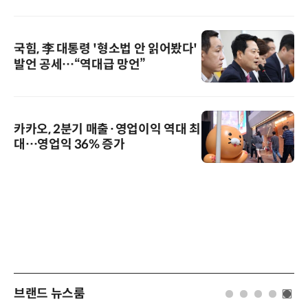
국힘, 李 대통령 '형소법 안 읽어봤다'
발언 공세…“역대급 망언”
카카오, 2분기 매출·영업이익 역대 최
대…영업익 36% 증가
브랜드 뉴스룸