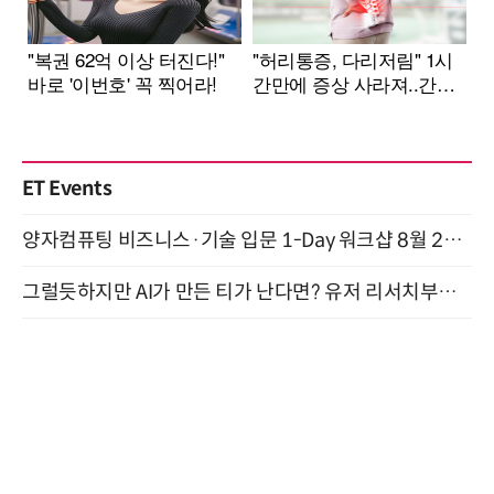
ET Events
양자컴퓨팅 비즈니스·기술 입문 1-Day 워크샵 8월 28일 개최
그럴듯하지만 AI가 만든 티가 난다면? 유저 리서치부터 배포까지! (9/15)