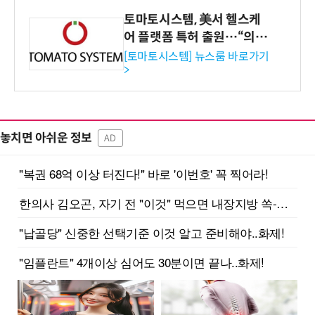
토마토시스템, 美서 헬스케
어 플랫폼 특허 출원…“의료
기관·보험사 공략”
[토마토시스템] 뉴스룸 바로가기
>
놓치면 아쉬운 정보
AD