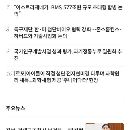
7
“아스트라제네카·BMS, 577조원 규모 초대형 합병 논
의”
8
특구재단, 한·미 첨단바이오 협력 강화…존스홉킨스·
하버드와 기술사업화 논의
9
국가연구개발사업 성과 평가, 과기정통부로 일원화 추
진
10
[르포]아이들이 직접 첨단 전자현미경 다루며 과학원
리 체득...과학체험 제공 '주니어닥터' 현장
주요뉴스