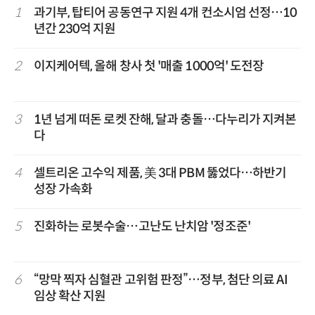
1
과기부, 탑티어 공동연구 지원 4개 컨소시엄 선정…10
년간 230억 지원
2
이지케어텍, 올해 창사 첫 '매출 1000억' 도전장
3
1년 넘게 떠돈 로켓 잔해, 달과 충돌…다누리가 지켜본
다
4
셀트리온 고수익 제품, 美 3대 PBM 뚫었다…하반기
성장 가속화
5
진화하는 로봇수술…고난도 난치암 '정조준'
6
“망막 찍자 심혈관 고위험 판정”…정부, 첨단 의료 AI
임상 확산 지원