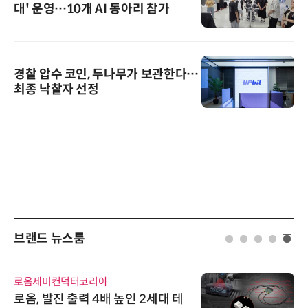
대' 운영…10개 AI 동아리 참가
경찰 압수 코인, 두나무가 보관한다…
최종 낙찰자 선정
브랜드 뉴스룸
로옴세미컨덕터코리아
로옴, 발진 출력 4배 높인 2세대 테