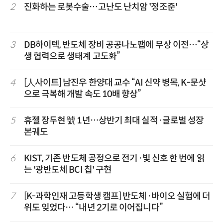
2
진화하는 로봇수술…고난도 난치암 '정조준'
3
DB하이텍, 반도체 장비 공공나노팹에 무상 이전…“상
생 협력으로 생태계 고도화”
4
[人사이트] 남진우 한양대 교수 “AI 신약 병목, K-문샷
으로 극복해 개발 속도 10배 향상”
5
휴젤 장두현 號 1년…상반기 최대 실적·글로벌 성장
본궤도
6
KIST, 기존 반도체 공정으로 전기·빛 신호 한 번에 읽
는 '광반도체 BCI 칩' 구현
7
[K-과학인재 고등학생 캠프] 반도체·바이오 실험에 더
위도 잊었다… “내년 2기로 이어집니다”