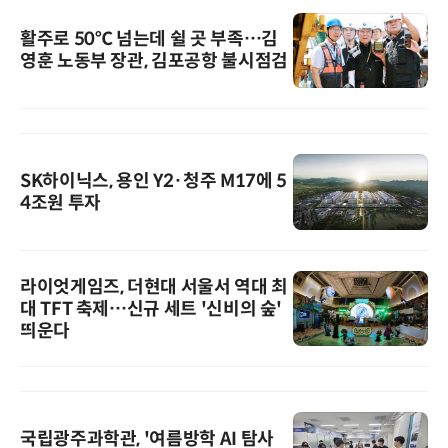
활주로 50℃ 넘는데 쉴 곳 부족…김
영훈 노동부 장관, 김포공항 불시점검
SK하이닉스, 용인 Y2·청주 M17에 5
4조원 투자
라이엇게임즈, 더현대 서울서 역대 최
대 TFT 축제…신규 세트 '신비의 숲'
띄운다
국립광주과학관, '여름방학 AI 탐사