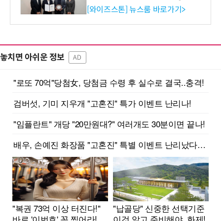
증 최고 등급 수여
[와이즈스톤] 뉴스룸 바로가기>
놓치면 아쉬운 정보
AD