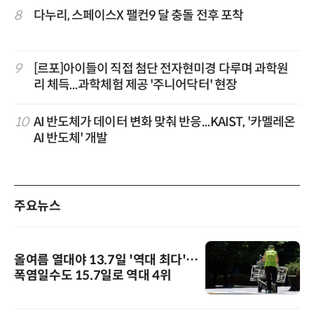
8
다누리, 스페이스X 팰컨9 달 충돌 전후 포착
9
[르포]아이들이 직접 첨단 전자현미경 다루며 과학원
리 체득...과학체험 제공 '주니어닥터' 현장
10
AI 반도체가 데이터 변화 맞춰 반응...KAIST, '카멜레온
AI 반도체' 개발
주요뉴스
올여름 열대야 13.7일 '역대 최다'…
폭염일수도 15.7일로 역대 4위