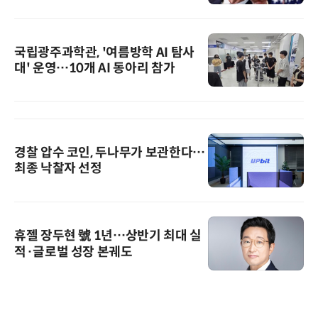
국립광주과학관, '여름방학 AI 탐사
대' 운영…10개 AI 동아리 참가
경찰 압수 코인, 두나무가 보관한다…
최종 낙찰자 선정
휴젤 장두현 號 1년…상반기 최대 실
적·글로벌 성장 본궤도