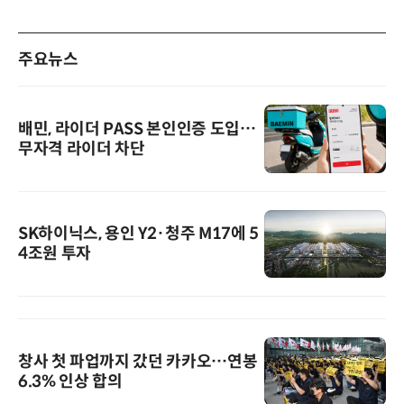
주요뉴스
배민, 라이더 PASS 본인인증 도입…
무자격 라이더 차단
SK하이닉스, 용인 Y2·청주 M17에 5
4조원 투자
창사 첫 파업까지 갔던 카카오…연봉
6.3% 인상 합의