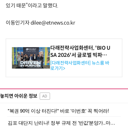
있기 때문”이라고 말했다.
이동인기자 dilee@etnews.co.kr
다래전략사업화센터, 'BIO U
SA 2026'서 글로벌 빅파마
와의 비즈니스 미팅 지원…K
[다래전략사업화센터] 뉴스룸 바
로가기>
-바이오 해외 진출 교두보 확
보
놓치면 아쉬운 정보
AD