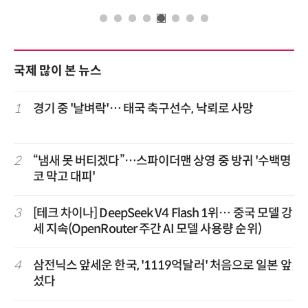
국제 많이 본 뉴스
1
경기 중 '날벼락'… 태국 축구선수, 낙뢰로 사망
2
“냄새 못 버티겠다”…스파이더맨 상영 중 방귀 '수백명
코 막고 대피'
3
[테크 차이나] DeepSeek V4 Flash 1위… 중국 모델 강
세 지속(OpenRouter 주간 AI 모델 사용량 순위)
4
삼전닉스 앞세운 한국, '1119억달러' 처음으로 일본 앞
섰다