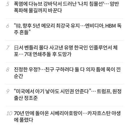
5
폭염에 다뉴브 강바닥서 드러난 '나치 침몰선'… 암반
폭파해 물길까지 바꾼다
6
“韓, 향후 5년 메모리 최강국 유지…엔비디아, HBM 독
주 흔들”
7
日서 벤틀리 몰다 사고낸 유명 한국인 인플루언서 체
포… 7대 연쇄추돌 후 도망가
8
진정한 우정?…친구 구하려다 둘 다 의자 틈에 목이 낀
순간
9
“미국에서 아기 낳아도 시민권 안준다”… 트럼프, 원정
출산 정조준
10
70년 만에 돌아온 시베리아호랑이…카자흐스탄 야생
에 풀렸다