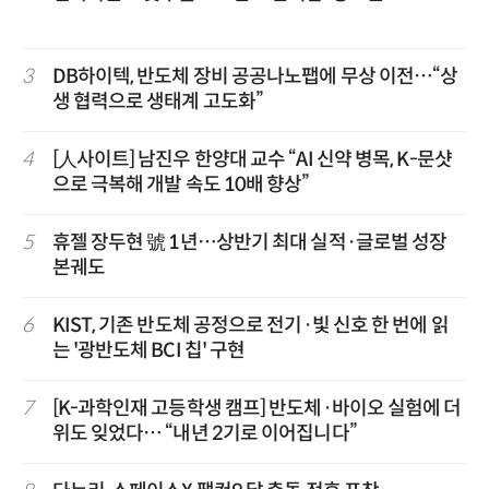
3
DB하이텍, 반도체 장비 공공나노팹에 무상 이전…“상
생 협력으로 생태계 고도화”
4
[人사이트] 남진우 한양대 교수 “AI 신약 병목, K-문샷
으로 극복해 개발 속도 10배 향상”
5
휴젤 장두현 號 1년…상반기 최대 실적·글로벌 성장
본궤도
6
KIST, 기존 반도체 공정으로 전기·빛 신호 한 번에 읽
는 '광반도체 BCI 칩' 구현
7
[K-과학인재 고등학생 캠프] 반도체·바이오 실험에 더
위도 잊었다… “내년 2기로 이어집니다”