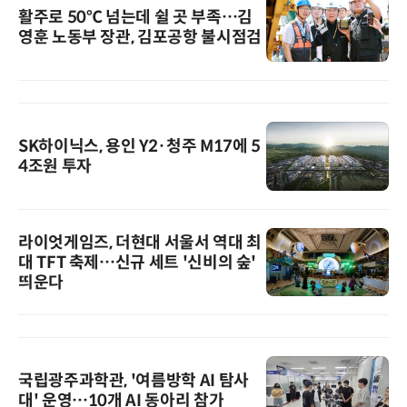
활주로 50℃ 넘는데 쉴 곳 부족…김
영훈 노동부 장관, 김포공항 불시점검
SK하이닉스, 용인 Y2·청주 M17에 5
4조원 투자
라이엇게임즈, 더현대 서울서 역대 최
대 TFT 축제…신규 세트 '신비의 숲'
띄운다
국립광주과학관, '여름방학 AI 탐사
대' 운영…10개 AI 동아리 참가