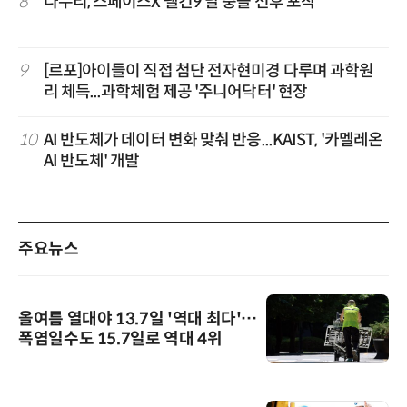
8
다누리, 스페이스X 팰컨9 달 충돌 전후 포착
9
[르포]아이들이 직접 첨단 전자현미경 다루며 과학원
리 체득...과학체험 제공 '주니어닥터' 현장
10
AI 반도체가 데이터 변화 맞춰 반응...KAIST, '카멜레온
AI 반도체' 개발
주요뉴스
올여름 열대야 13.7일 '역대 최다'…
폭염일수도 15.7일로 역대 4위