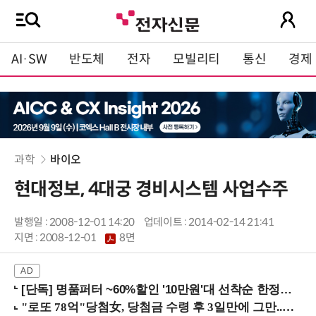
AI·SW
반도체
전자
모빌리티
통신
경제
과학
바이오
현대정보, 4대궁 경비시스템 사업수주
발행일 : 2008-12-01 14:20
업데이트 : 2014-02-14 21:41
지면 :
2008-12-01
8면
[단독] 명품퍼터 ~60%할인 '10만원'대 선착순 한정판매!