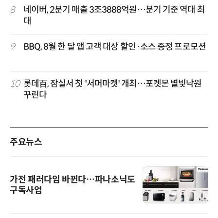
8
네이버, 2분기 매출 3조3888억원…분기 기준 역대 최
대
9
BBQ, 8월 한 달 앱 고객 대상 할인·소스 증정 프로모션
10
롯데百, 잠실서 첫 '서머마켓' 개최…포켓몬 별빛낙원
꾸린다
주요뉴스
가전 패러다임 바뀐다…파나소닉도
구독사업