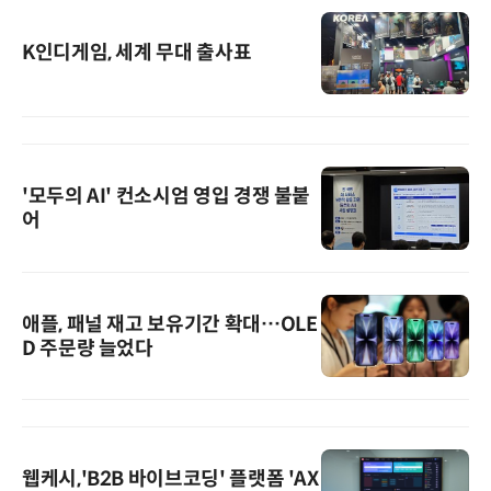
K인디게임, 세계 무대 출사표
'모두의 AI' 컨소시엄 영입 경쟁 불붙
어
애플, 패널 재고 보유기간 확대…OLE
D 주문량 늘었다
웹케시,'B2B 바이브코딩' 플랫폼 'AX