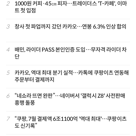
2
1000원 커피·45㎝ 피자…트레이더스 'T-카페', 이마
트 첫 입점
3
창사 첫 파업까지 갔던 카카오…연봉 6.3% 인상 합의
4
배민, 라이더 PASS 본인인증 도입…무자격 라이더 차
단
5
카카오, 역대 최대 분기 실적…카톡에 쿠팡이츠 연동해
주문부터 결제까지
6
“네쇼라 뜨면 완판”…네이버서 '갤럭시 Z8' 사전판매
흥행 돌풍
7
“쿠팡, 7월 결제액 6조1100억 '역대 최대'…쿠팡이츠
도 신기록”