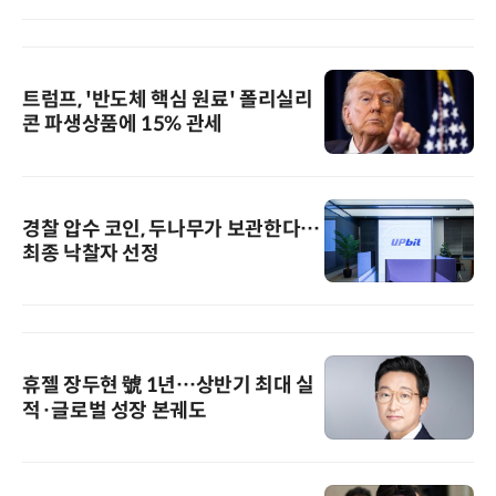
트럼프, '반도체 핵심 원료' 폴리실리
콘 파생상품에 15% 관세
경찰 압수 코인, 두나무가 보관한다…
최종 낙찰자 선정
휴젤 장두현 號 1년…상반기 최대 실
적·글로벌 성장 본궤도