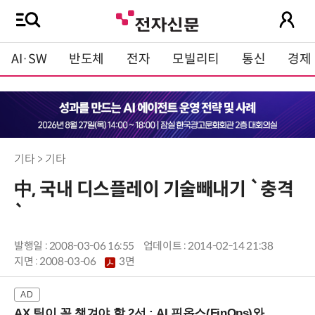
AI·SW
반도체
전자
모빌리티
통신
경제
기타 > 기타
中, 국내 디스플레이 기술빼내기 `충격
`
발행일 : 2008-03-06 16:55
업데이트 : 2014-02-14 21:38
지면 :
2008-03-06
3면
AX 팀이 꼭 챙겨야 할 2선 : AI 핀옵스(FinOps)와 토큰 거버넌스 (8/21 잠실역)