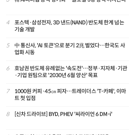
4
포스텍·삼성전자, 3D 낸드(NAND) 반도체 한계 넘는
기술 개발
5
中 통신사, 'AI 토큰'으로 분기 2兆 벌었다…한국도 사
업화 시동
6
호남권 반도체 유례없는 '속도전'…정부·지자체·기관
·기업 원팀으로 '2030년 6월 양산' 목표
7
1000원 커피·45㎝ 피자…트레이더스 'T-카페', 이마
트 첫 입점
8
[신차 드라이브] BYD, PHEV '씨라이언 6 DM-i'