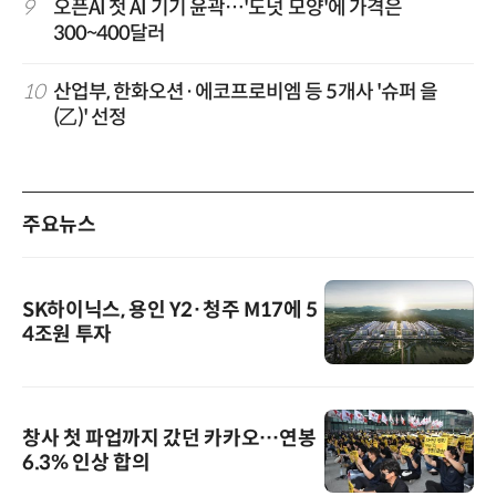
9
오픈AI 첫 AI 기기 윤곽…'도넛 모양'에 가격은
300~400달러
10
산업부, 한화오션·에코프로비엠 등 5개사 '슈퍼 을
(乙)' 선정
주요뉴스
SK하이닉스, 용인 Y2·청주 M17에 5
4조원 투자
창사 첫 파업까지 갔던 카카오…연봉
6.3% 인상 합의