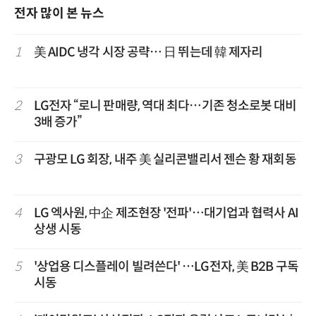
전자 많이 본 뉴스
1
美 AIDC 냉각 시장 공략… 日 뛰는데 韓 제자리
2
LG전자 “로니 판매량, 역대 최다…기존 청소로봇 대비
3배 증가”
3
구광모 LG 회장, 내주 美 실리콘밸리서 젠슨 황 재회동
4
LG 엑사원, 中企 제조현장 '전파'…대기업과 협력사 AI
상생 시동
5
'상업용 디스플레이 빌려쓴다' …LG전자, 美 B2B 구독
시동