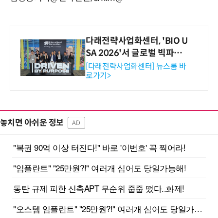
다래전략사업화센터, 'BIO U
SA 2026'서 글로벌 빅파마
와의 비즈니스 미팅 지원…K
[다래전략사업화센터] 뉴스룸 바
로가기>
-바이오 해외 진출 교두보 확
보
놓치면 아쉬운 정보
AD