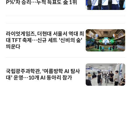
P%'차 승리…누적 득표도 金 1위
라이엇게임즈, 더현대 서울서 역대 최
대 TFT 축제…신규 세트 '신비의 숲'
띄운다
국립광주과학관, '여름방학 AI 탐사
대' 운영…10개 AI 동아리 참가