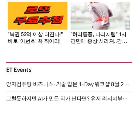
ET Events
양자컴퓨팅 비즈니스·기술 입문 1-Day 워크샵 8월 28일 개최
그럴듯하지만 AI가 만든 티가 난다면? 유저 리서치부터 배포까지! (9/15)