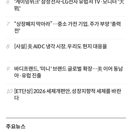
6
'게이밍위크' 삼성전자-LG전자 유럽서 TV·모니터 '大
戰'
7
“상장폐지 막아라”…중소 가전 기업, 주가 부양 '총력
전'
8
[사설] 美 AIDC 냉각 시장, 우리도 현지 대응을
9
바디프랜드, '미니' 브랜드 글로벌 확장…美 이어 동남
아·유럽 진출
10
[ET단상] 2026 세제개편안, 성장지향적 세제를 바란
다
주요뉴스