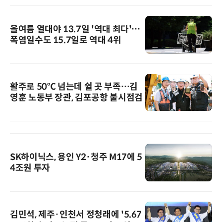
올여름 열대야 13.7일 '역대 최다'…
폭염일수도 15.7일로 역대 4위
활주로 50℃ 넘는데 쉴 곳 부족…김
영훈 노동부 장관, 김포공항 불시점검
SK하이닉스, 용인 Y2·청주 M17에 5
4조원 투자
김민석, 제주·인천서 정청래에 '5.67