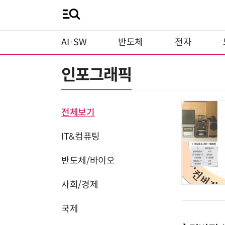
AI·SW
반도체
전자
인포그래픽
전체보기
IT&컴퓨팅
반도체/바이오
사회/경제
국제