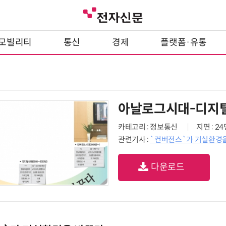
모빌리티
통신
경제
플랫폼·유통
아날로그시대-디지
카테고리 : 정보통신
지면 : 2
관련기사 :
`컨버전스`가 거실환경
다운로드