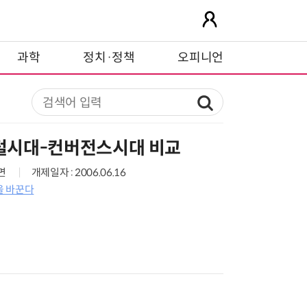
과학
정치·정책
오피니언
털시대-컨버전스시대 비교
4면
개제일자 : 2006.06.16
을 바꾼다