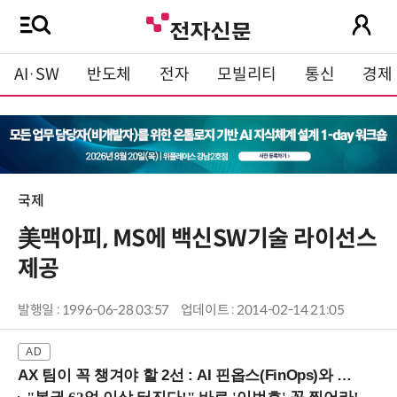
AI·SW
반도체
전자
모빌리티
통신
경제
국제
美맥아피, MS에 백신SW기술 라이선스
제공
발행일 : 1996-06-28 03:57
업데이트 : 2014-02-14 21:05
AX 팀이 꼭 챙겨야 할 2선 : AI 핀옵스(FinOps)와 토큰 거버넌스 (8/21 잠실역)