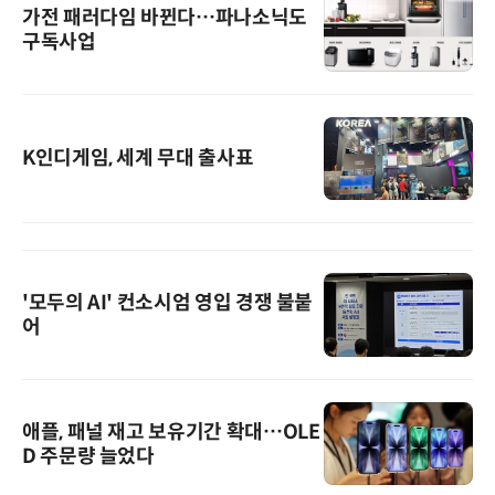
가전 패러다임 바뀐다…파나소닉도
구독사업
K인디게임, 세계 무대 출사표
'모두의 AI' 컨소시엄 영입 경쟁 불붙
어
애플, 패널 재고 보유기간 확대…OLE
D 주문량 늘었다