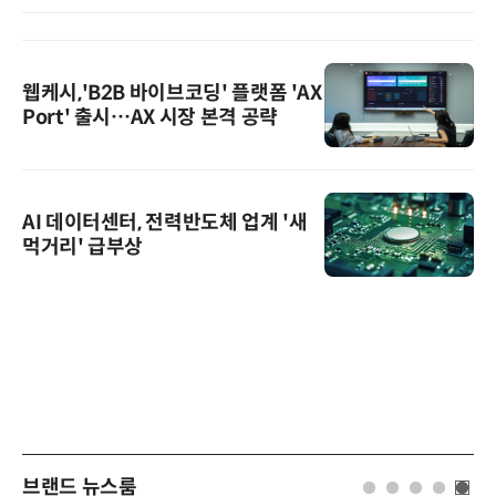
웹케시,'B2B 바이브코딩' 플랫폼 'AX
Port' 출시…AX 시장 본격 공략
AI 데이터센터, 전력반도체 업계 '새
먹거리' 급부상
브랜드 뉴스룸