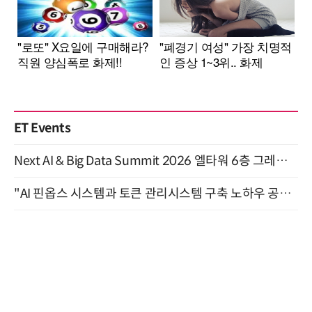
ET Events
Next AI & Big Data Summit 2026 엘타워 6층 그레이스홀 개최 (9/18)
"AI 핀옵스 시스템과 토큰 관리시스템 구축 노하우 공개" 잠실 한국광고문화회관 2층 대회의실 (8/21)