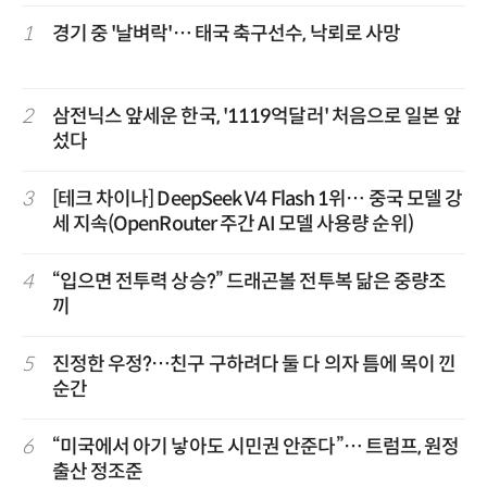
1
경기 중 '날벼락'… 태국 축구선수, 낙뢰로 사망
2
삼전닉스 앞세운 한국, '1119억달러' 처음으로 일본 앞
섰다
3
[테크 차이나] DeepSeek V4 Flash 1위… 중국 모델 강
세 지속(OpenRouter 주간 AI 모델 사용량 순위)
4
“입으면 전투력 상승?” 드래곤볼 전투복 닮은 중량조
끼
5
진정한 우정?…친구 구하려다 둘 다 의자 틈에 목이 낀
순간
6
“미국에서 아기 낳아도 시민권 안준다”… 트럼프, 원정
출산 정조준