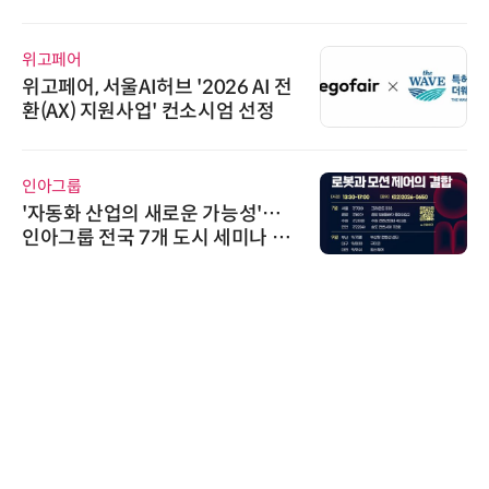
위고페어
위고페어, 서울AI허브 '2026 AI 전
환(AX) 지원사업' 컨소시엄 선정
인아그룹
'자동화 산업의 새로운 가능성'…
인아그룹 전국 7개 도시 세미나 페
어 개최