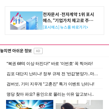
전자문서·전자계약 1위 포시
에스, “기업가치 제고로 주주
환원 강화” 계획 공시
[포시에스] 뉴스룸 바로가기>
놓치면 아쉬운 정보
AD