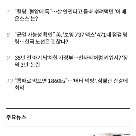
7
“혈당·혈압에 독”…살 안찐다고 듬뿍 뿌려먹던 '이 매
운소스'는?
8
“균열 가능성 확인” 美, '보잉 737 맥스' 471대 점검 명
령…한국 노선은 괜찮나?
9
35년 전 아기 납치한 가정부…친자식처럼 키워서? '징
역 3년' 논란
10
“통째로 먹으면 1860㎉”…'버터 먹방', 심혈관 건강에
최악
주요뉴스