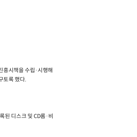
의 진흥시책을 수립·시행해
구토록 했다.
록된 디스크 및 CD롬·비