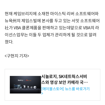
현재 케임브리지에 소재한 마이스틱 리버 소프트웨어와
뉴욕州의 제임스빌에 본사를 두고 있는 서밋 소프트웨어
社가 VBA 클론제품을 판매하고 있는데앞으로 VBA의 라
이선스업무는 이들 두 업체가 관리하게 될 것으로 알려
졌다.
<구현지 기자>
시놀로지, SK네트웍스서비
스와 영상 보안 카메라 국내
독점 판매 파트너십 체결
[에이블스토어] 뉴스룸 바로가기
>