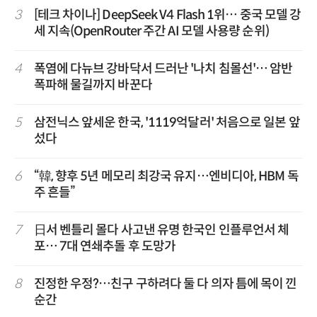
3
[테크 차이나] DeepSeek V4 Flash 1위… 중국 모델 강
세 지속(OpenRouter 주간 AI 모델 사용량 순위)
4
폭염에 다뉴브 강바닥서 드러난 '나치 침몰선'… 암반
폭파해 물길까지 바꾼다
5
삼전닉스 앞세운 한국, '1119억달러' 처음으로 일본 앞
섰다
6
“韓, 향후 5년 메모리 최강국 유지…엔비디아, HBM 독
주 흔들”
7
日서 벤틀리 몰다 사고낸 유명 한국인 인플루언서 체
포… 7대 연쇄추돌 후 도망가
8
진정한 우정?…친구 구하려다 둘 다 의자 틈에 목이 낀
순간