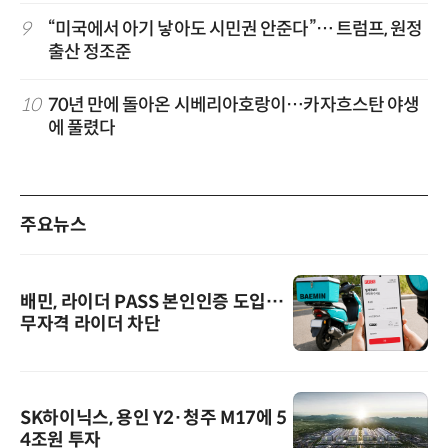
9
“미국에서 아기 낳아도 시민권 안준다”… 트럼프, 원정
출산 정조준
10
70년 만에 돌아온 시베리아호랑이…카자흐스탄 야생
에 풀렸다
주요뉴스
배민, 라이더 PASS 본인인증 도입…
무자격 라이더 차단
SK하이닉스, 용인 Y2·청주 M17에 5
4조원 투자