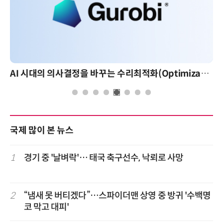
AI 시대의 의사결정을 바꾸는 수리최적화(Optimization): 실제 산업 적용 사례와 활용 전략
국제 많이 본 뉴스
1
경기 중 '날벼락'… 태국 축구선수, 낙뢰로 사망
2
“냄새 못 버티겠다”…스파이더맨 상영 중 방귀 '수백명
코 막고 대피'