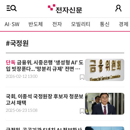
AI·SW
반도체
전자
모빌리티
통신
경제
#국정원
단독
금융위, 시중은행 '생성형 AI' 도
입 빗장푼다...'망분리 규제' 전면 재검
토
2026-02-12 13:00
국회, 이종석 국정원장 후보자 청문보
고서 채택
2025-06-23 15:08