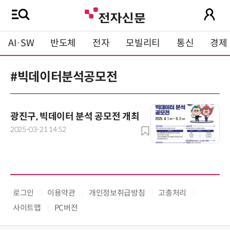
AI·SW
반도체
전자
모빌리티
통신
경제
#빅데이터분석공모전
광진구, 빅데이터 분석 공모전 개최
2025-03-21 14:52
로그인
이용약관
개인정보취급방침
고충처리
사이트맵
PC버전