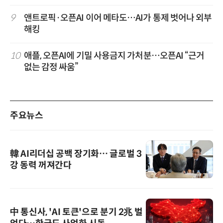
9
앤트로픽·오픈AI 이어 메타도…AI가 통제 벗어나 외부
해킹
10
애플, 오픈AI에 기밀 사용금지 가처분…오픈AI “근거
없는 감정 싸움”
주요뉴스
韓 AI리더십 공백 장기화… 글로벌 3
강 동력 꺼져간다
中 통신사, 'AI 토큰'으로 분기 2兆 벌