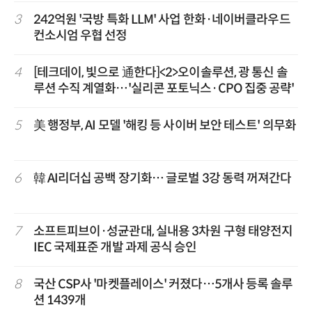
3
242억원 '국방 특화 LLM' 사업 한화·네이버클라우드
컨소시엄 우협 선정
4
[테크데이, 빛으로 通한다]<2>오이솔루션, 광 통신 솔
루션 수직 계열화…'실리콘 포토닉스·CPO 집중 공략'
5
美 행정부, AI 모델 '해킹 등 사이버 보안 테스트' 의무화
6
韓 AI리더십 공백 장기화… 글로벌 3강 동력 꺼져간다
7
소프트피브이·성균관대, 실내용 3차원 구형 태양전지
IEC 국제표준 개발 과제 공식 승인
8
국산 CSP사 '마켓플레이스' 커졌다…5개사 등록 솔루
션 1439개