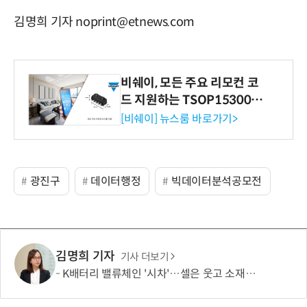
김명희 기자 noprint@etnews.com
비쉐이, 모든 주요 리모컨 코
드 지원하는 TSOP15300 시
리즈 IR 수신기 출시
[비쉐이] 뉴스룸 바로가기>
광진구
데이터행정
빅데이터분석공모전
김명희 기자
기사 더보기
K배터리 밸류체인 '시차'…셀은 웃고 소재는 아직