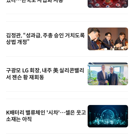
었다…한국도 사업화 시동
김정관, “성과급, 주총 승인 거치도록
상법 개정”
구광모 LG 회장, 내주 美 실리콘밸리
서 젠슨 황 재회동
K배터리 밸류체인 '시차'…셀은 웃고
소재는 아직