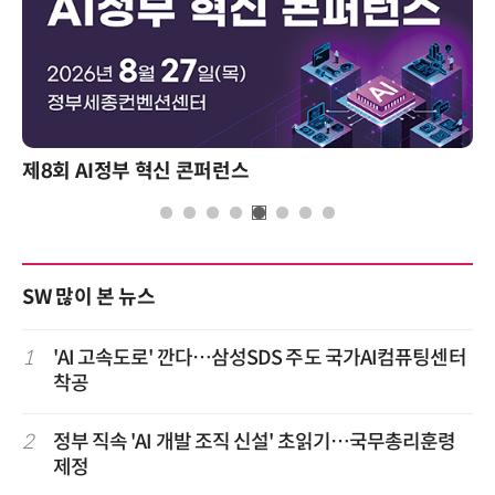
제8회 AI정부 혁신 콘퍼런스
SW 많이 본 뉴스
1
'AI 고속도로' 깐다…삼성SDS 주도 국가AI컴퓨팅센터
착공
2
정부 직속 'AI 개발 조직 신설' 초읽기…국무총리훈령
제정