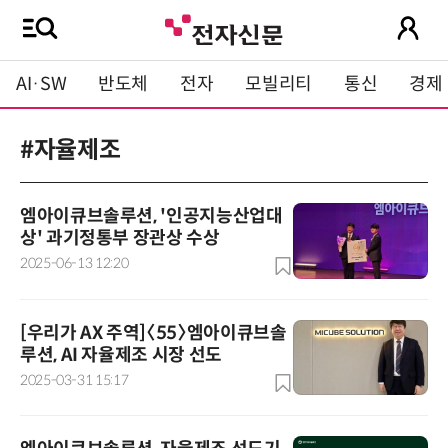
AI·SW
반도체
전자
모빌리티
통신
경제
#자율제조
엠아이큐브솔루션, '인공지능산업대
상' 과기정통부 장관상 수상
2025-06-13 12:20
[우리가 AX 주역]〈55〉엠아이큐브솔
루션, AI 자율제조 시장 선도
2025-03-31 15:17