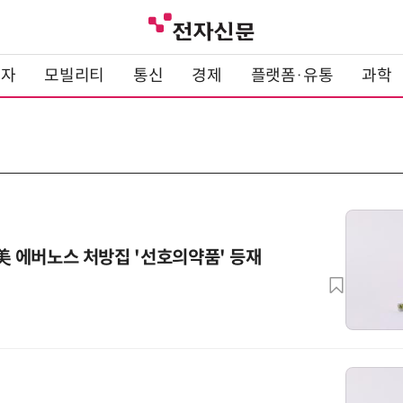
전자
모빌리티
통신
경제
플랫폼·유통
과학
 美 에버노스 처방집 '선호의약품' 등재