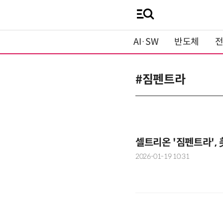
AI·SW
반도체
#짐펜트라
셀트리온 '짐펜트라',
2026-01-19 10:31