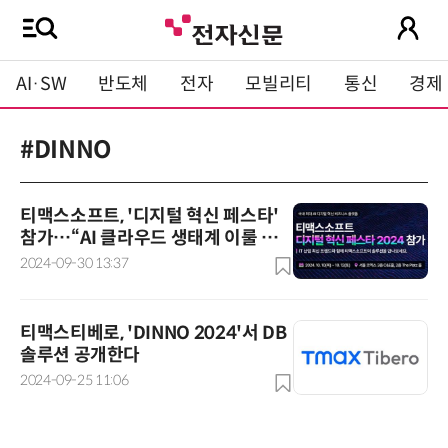
AI·SW
반도체
전자
모빌리티
통신
경제
#DINNO
티맥스소프트, '디지털 혁신 페스타'
참가…“AI 클라우드 생태계 이룰 솔
루션 소개”
2024-09-30 13:37
티맥스티베로, 'DINNO 2024'서 DB
솔루션 공개한다
2024-09-25 11:06