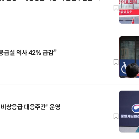
응급실 의사 42% 급감”
절 비상응급 대응주간' 운영