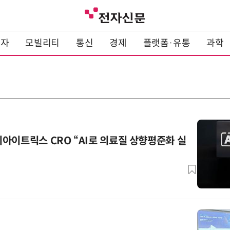
전자
모빌리티
통신
경제
플랫폼·유통
과학
아이트릭스 CRO “AI로 의료질 상향평준화 실