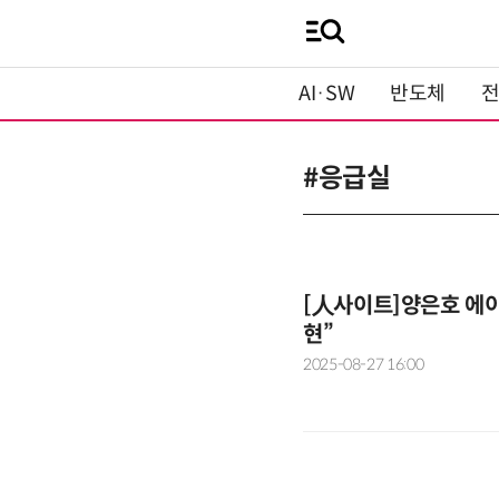
AI·SW
반도체
#응급실
[人사이트]양은호 에이
현”
2025-08-27 16:00