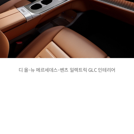
디 올-뉴 메르세데스-벤츠 일렉트릭 GLC 인테리어