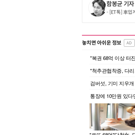
함봉균 기자
[ET톡] 車
놓치면 아쉬운 정보
AD