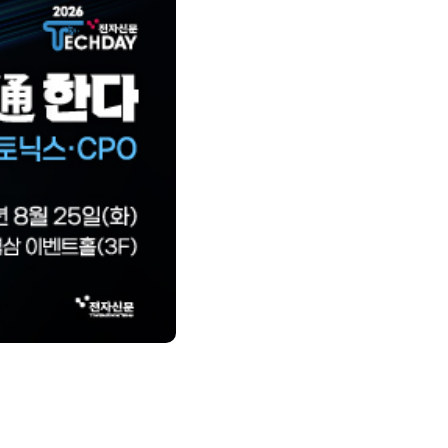
제8회 AI정부 혁신 콘퍼런스