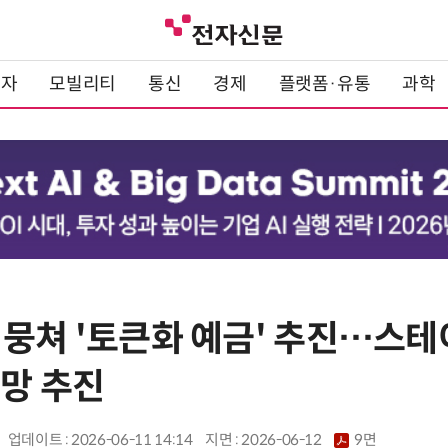
전자
모빌리티
통신
경제
플랫폼·유통
과학
 뭉쳐 '토큰화 예금' 추진…스테
제망 추진
업데이트 : 2026-06-11 14:14
지면 :
2026-06-12
9면