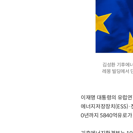
김성환 기후에너
레몽 빌딩에서 단
이재명 대통령의 유럽연합
에너지저장장치(ESS)·
0년까지 5840억유로가