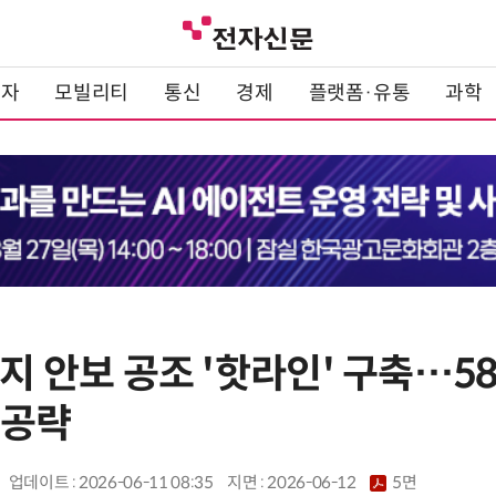
전자
모빌리티
통신
경제
플랫폼·유통
과학
너지 안보 공조 '핫라인' 구축…5
 공략
업데이트 : 2026-06-11 08:35
지면 :
2026-06-12
5면