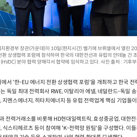
지환경부 장관(가운데)이 10일(현지시간) 벨기에 브뤼셀에서 열린 20
지 전환 상생협력 포럼에 참석하여 한국의 대한전선과 유럽의 얀데놀 간
(HVDC) 분야 협력 양해각서 협약에 임석하고 있다. 사진 출처 : 기후부
셀에서 '한-EU 에너지 전환 상생협력 포럼'을 개최하고 한국 
는 독일 최대 전력회사 RWE, 이탈리아 에넬, 네덜란드-독일 송
, 지멘스에너지, 히타치에너지 등 유럽 전력업계 핵심 기업들이
 전력거래소를 비롯해 HD현대일렉트릭, 효성중공업, 대한전선
션, 식스티헤르츠 등이 참여해 'K-전력망 원팀'을 구성했다. 이들은