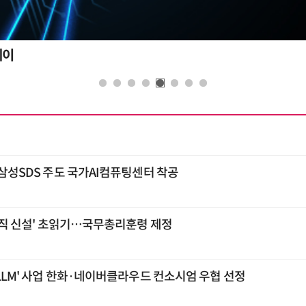
콘퍼런스
…삼성SDS 주도 국가AI컴퓨팅센터 착공
 조직 신설' 초읽기…국무총리훈령 제정
 LLM' 사업 한화·네이버클라우드 컨소시엄 우협 선정