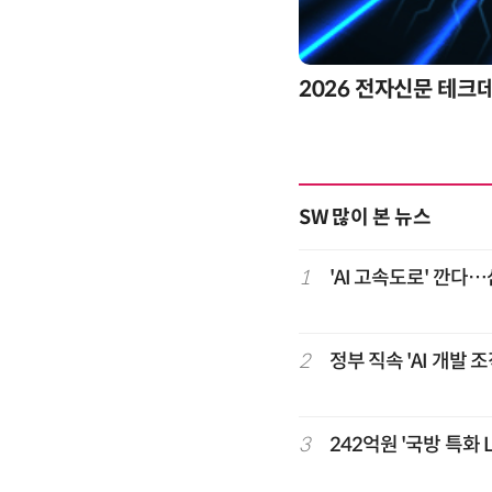
제8회 AI정부 혁신 
SW 많이 본 뉴스
1
'AI 고속도로' 깐다
2
정부 직속 'AI 개발
3
242억원 '국방 특화