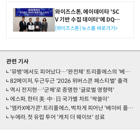
와이즈스톤, 에이데이타 'SC
V 기반 수집 데이터'에 DQ인
증 최고 등급 수여
[와이즈스톤] 뉴스룸 바로가기>
관련 기사
'뮤뱅'에서도 피어났다…'완전체' 트리플에스의 '베이비 플라워'
82메이저, 두근두근 '2026 위버스콘 페스티벌' 출격
역시 전지현…'군체'로 증명한 '글로벌 영향력'
에스파, 한터 美·中·日 국가별 차트 '싹쓸이'
'엠카X메가콘' 트리플에스, 벅차게 피어난 '베이비 플라워'
누에라, 첫 유럽 투어 '캐치 더 웨이브' 성료