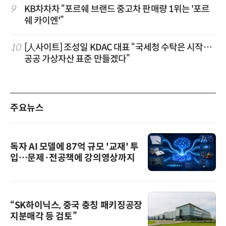
9
KB차차차 “포르쉐 브랜드 중고차 판매량 1위는 '포르
쉐 카이엔'”
10
[人사이트] 조성일 KDAC 대표 “국세청 수탁은 시작…
공공 가상자산 표준 만들겠다”
주요뉴스
독자 AI 모델에 87억 규모 '교재' 투
입…문제·전공책에 강의영상까지
“SK하이닉스, 중국 충칭 패키징공장
지분매각 등 검토”