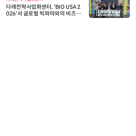
와이즈스톤, 에이데이타 'SCV 기반
수집 데이터'에 DQ인증 최고 등급
수여
로옴세미컨덕터코리아
로옴, 발진 출력 4배 높인 2세대 테
라헤르츠파 발진 디바이스 개발