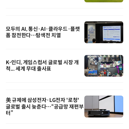
모두의 AI, 통신·AI·클라우드·플랫
폼 참전한다…탐색전 치열
K-인디, 게임스컴서 글로벌 시장 개
척... 세계 무대 출사표
美 규제에 삼성전자·LG전자 '로청'
글로벌 출시 늦춘다…“공급망 재편부
터”