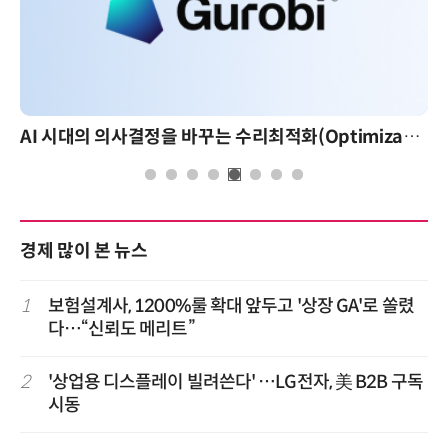
AI 핀옵스 실전 세미나: 폭증하는 AI 토큰 비용 관리 전략
경제 많이 본 뉴스
1
보험설계사, 1200%룰 확대 앞두고 '상장 GA'로 쏠렸
다…“신뢰도 메리트”
2
'상업용 디스플레이 빌려쓴다' …LG전자, 美 B2B 구독
시동