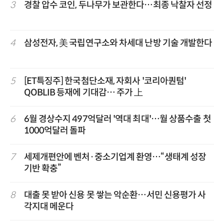
3
경찰 압수 코인, 두나무가 보관한다…최종 낙찰자 선정
4
삼성전자, 美 국립연구소와 차세대 난방 기술 개발한다
5
[ET특징주] 한국첨단소재, 자회사 '코리아퀀텀'
QOBLIB 등재에 기대감… 주가 上
6
6월 경상수지 497억달러 '역대 최대'…월 상품수출 첫
1000억달러 돌파
7
세제개편안에 벤처·중소기업계 환영…“생태계 성장
기반 확충”
8
대출 못 받아 신용 못 쌓는 악순환…서민 신용평가 사
각지대 메운다