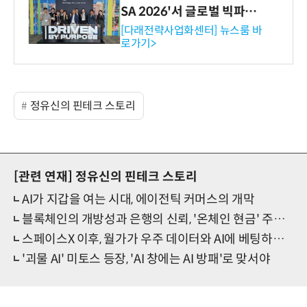
SA 2026'서 글로벌 빅파마
와의 비즈니스 미팅 지원…K
[다래전략사업화센터] 뉴스룸 바
로가기>
-바이오 해외 진출 교두보 확
보
정유신의 핀테크 스토리
[관련 연재]
정유신의 핀테크 스토리
AI가 지갑을 여는 시대, 에이전틱 커머스의 개막
블록체인의 개방성과 은행의 신뢰, '온체인 현금' 주도권 경쟁
스페이스X 이후, 월가가 우주 데이터와 AI에 베팅하는 이유
'괴물 AI' 미토스 등장, 'AI 창에는 AI 방패'로 맞서야