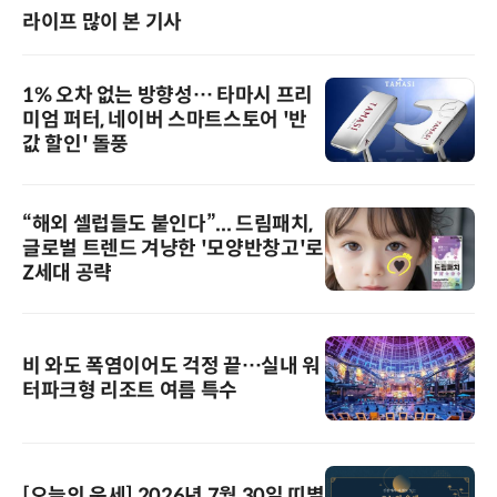
라이프 많이 본 기사
1% 오차 없는 방향성… 타마시 프리
미엄 퍼터, 네이버 스마트스토어 '반
값 할인' 돌풍
“해외 셀럽들도 붙인다”... 드림패치,
글로벌 트렌드 겨냥한 '모양반창고'로
Z세대 공략
비 와도 폭염이어도 걱정 끝…실내 워
터파크형 리조트 여름 특수
[오늘의 운세] 2026년 7월 30일 띠별