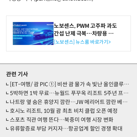
노보센스, PWM 고주파 과도
간섭 난제 극복…차량용 전
류 감지 증폭기
[노보센스] 뉴스룸 바로가기>
관련 기사
[ET-여행/ 괌 PIC ①] 비싼 괌 물가 속 빛난 올인클루시브… PIC 골드패스, 여행의 뷔페를 완성하다
5박하면 1박 무료…뉴월드 푸꾸옥 리조트 5주년 프로모션
나트랑 옆 숨은 휴양지 깜란…JW 메리어트 깜란 베이의 특별한 하루
호시노 리조트, 10월 괌 최초 비치 클럽 오픈 예정
스포츠 직관 여행 뜬다…북중미 여행 시장 변화
유류할증료 부담 커지자…항공업계 할인 경쟁 확대