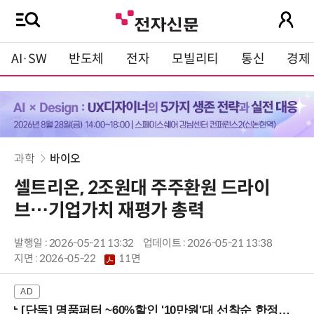
AI·SW
반도체
전자
모빌리티
통신
경제
과학
바이오
셀트리온, 2조원대 주주환원 드라이
브…기업가치 재평가 총력
발행일 : 2026-05-21 13:32
업데이트 : 2026-05-21 13:38
지면 :
2026-05-22
11면
[단독] 명품퍼터 ~60%할인 '10만원'대 선착순 한정판매!