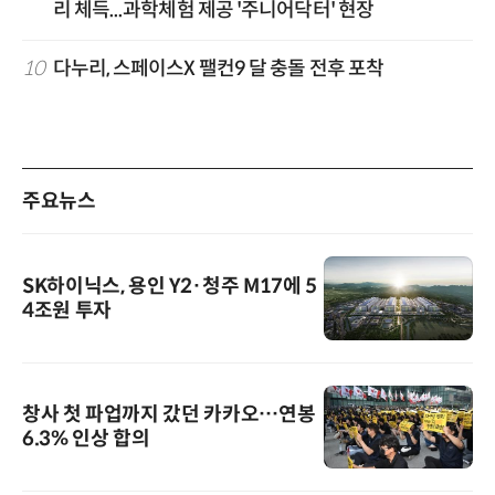
리 체득...과학체험 제공 '주니어닥터' 현장
10
다누리, 스페이스X 팰컨9 달 충돌 전후 포착
주요뉴스
SK하이닉스, 용인 Y2·청주 M17에 5
4조원 투자
창사 첫 파업까지 갔던 카카오…연봉
6.3% 인상 합의