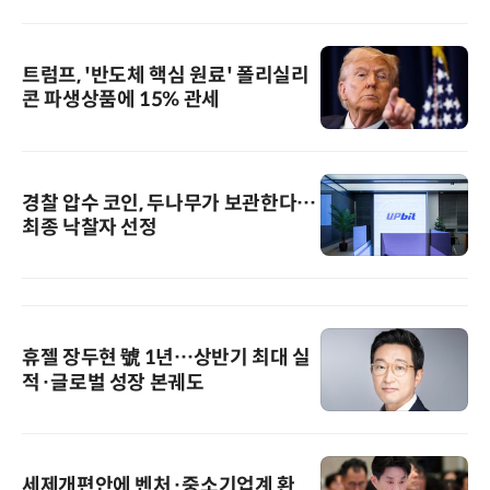
트럼프, '반도체 핵심 원료' 폴리실리
콘 파생상품에 15% 관세
경찰 압수 코인, 두나무가 보관한다…
최종 낙찰자 선정
휴젤 장두현 號 1년…상반기 최대 실
적·글로벌 성장 본궤도
세제개편안에 벤처·중소기업계 환