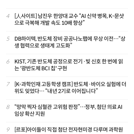
4
[人사이트] 남진우 한양대 교수 “AI 신약 병목, K-문샷
으로 극복해 개발 속도 10배 향상”
5
DB하이텍, 반도체 장비 공공나노팹에 무상 이전…“상
생 협력으로 생태계 고도화”
6
KIST, 기존 반도체 공정으로 전기·빛 신호 한 번에 읽
는 '광반도체 BCI 칩' 구현
7
[K-과학인재 고등학생 캠프] 반도체·바이오 실험에 더
위도 잊었다… “내년 2기로 이어집니다”
8
“망막 찍자 심혈관 고위험 판정”…정부, 첨단 의료 AI
임상 확산 지원
9
[르포]아이들이 직접 첨단 전자현미경 다루며 과학원