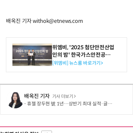
배옥진 기자 withok@etnews.com
위엠비, '2025 첨단안전산업
인의 밤' 한국가스안전공사
사장상 수상
[위엠비] 뉴스룸 바로가기>
배옥진 기자
기사 더보기
휴젤 장두현 號 1년…상반기 최대 실적·글로벌 성장 본궤도