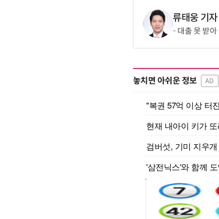
류태웅 기자
대출 못 받아
놓치면 아쉬운 정보
AD