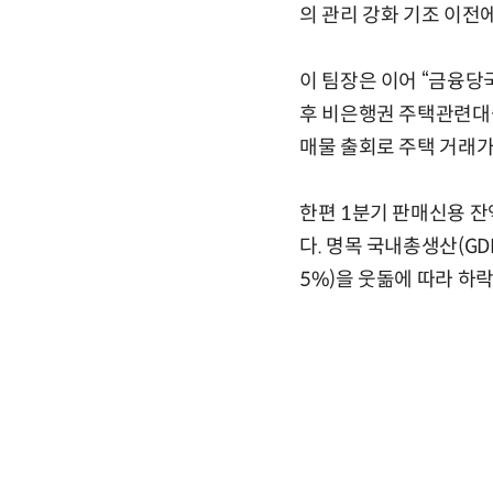
의 관리 강화 기조 이전
이 팀장은 이어 “금융당
후 비은행권 주택관련대출
매물 출회로 주택 거래
한편 1분기 판매신용 잔
다. 명목 국내총생산(GD
5%)을 웃돎에 따라 하