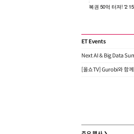
ET Events
Next AI & Big Data
[올쇼TV] Gurobi와 
주요 행사
❯