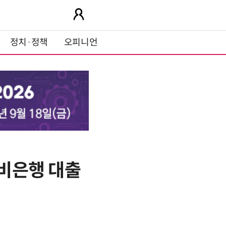
정치·정책
오피니언
…비은행 대출