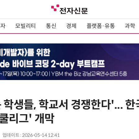
전자
모빌리티
통신
경제
플랫폼·유통
과학
 학생들, 학교서 경쟁한다'...
스쿨리그' 개막
업데이트 : 2026-05-14 12:41