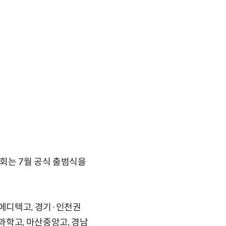
협회는 7월 공식 출범식을
메디텍고, 경기·인천권
과학고, 마산중앙고, 경남