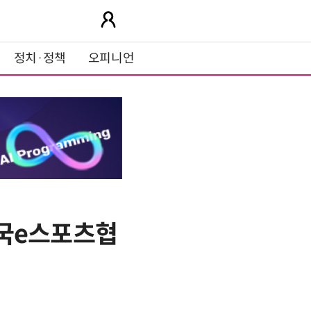
정치·정책
오피니언
 한국e스포츠협