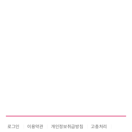
시놀로지, 1U 백업 어플라이언스
DP5200 출시
로그인
이용약관
개인정보취급방침
고충처리