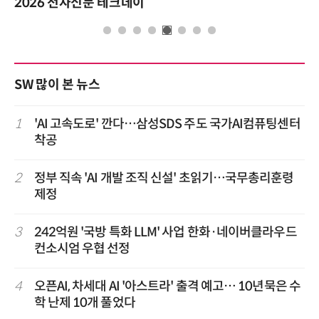
제8회 AI정부 혁신 콘퍼런스
SW 많이 본 뉴스
1
'AI 고속도로' 깐다…삼성SDS 주도 국가AI컴퓨팅센터
착공
2
정부 직속 'AI 개발 조직 신설' 초읽기…국무총리훈령
제정
3
242억원 '국방 특화 LLM' 사업 한화·네이버클라우드
컨소시엄 우협 선정
4
오픈AI, 차세대 AI '아스트라' 출격 예고… 10년묵은 수
학 난제 10개 풀었다