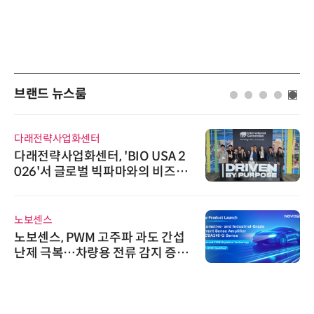
브랜드 뉴스룸
와이즈스톤
와이즈스톤, 마틸로에이아이의 '멀
티모달 생물자원 빅데이터'에 DQ
인증 최고 등급 수여
시큐어링크
시큐어링크, 중소기업기술정보진
흥원 AI 초격차 R&D 사업 최종 선
정
에이블스토어