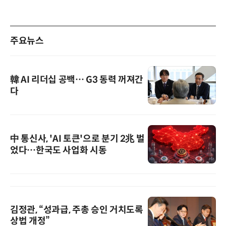
주요뉴스
韓 AI 리더십 공백… G3 동력 꺼져간
다
中 통신사, 'AI 토큰'으로 분기 2兆 벌
었다…한국도 사업화 시동
김정관, “성과급, 주총 승인 거치도록
상법 개정”