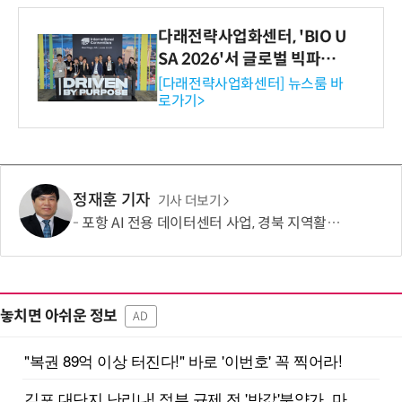
다래전략사업화센터, 'BIO U
SA 2026'서 글로벌 빅파마
와의 비즈니스 미팅 지원…K
[다래전략사업화센터] 뉴스룸 바
로가기>
-바이오 해외 진출 교두보 확
보
정재훈 기자
기사 더보기
포항 AI 전용 데이터센터 사업, 경북 지역활성화 투자펀드 3호사업에 선정
놓치면 아쉬운 정보
AD