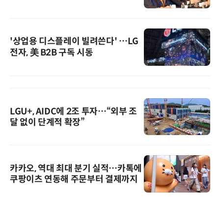
'상업용 디스플레이 빌려쓴다' …LG
전자, 美 B2B 구독 시동
LGU+, AIDC에 2조 투자…“외부 조
달 없이 단계적 확장”
카카오, 역대 최대 분기 실적…카톡에
쿠팡이츠 연동해 주문부터 결제까지