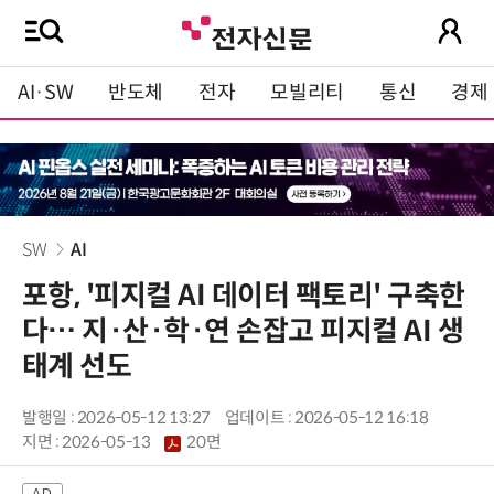
AI·SW
반도체
전자
모빌리티
통신
경제
SW
AI
포항, '피지컬 AI 데이터 팩토리' 구축한
다… 지·산·학·연 손잡고 피지컬 AI 생
태계 선도
발행일 : 2026-05-12 13:27
업데이트 : 2026-05-12 16:18
지면 :
2026-05-13
20면