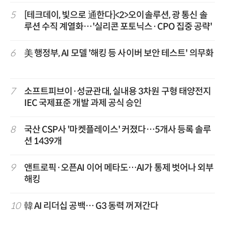
5
[테크데이, 빛으로 通한다]<2>오이솔루션, 광 통신 솔
루션 수직 계열화…'실리콘 포토닉스·CPO 집중 공략'
6
美 행정부, AI 모델 '해킹 등 사이버 보안 테스트' 의무화
7
소프트피브이·성균관대, 실내용 3차원 구형 태양전지
IEC 국제표준 개발 과제 공식 승인
8
국산 CSP사 '마켓플레이스' 커졌다…5개사 등록 솔루
션 1439개
9
앤트로픽·오픈AI 이어 메타도…AI가 통제 벗어나 외부
해킹
10
韓 AI 리더십 공백… G3 동력 꺼져간다