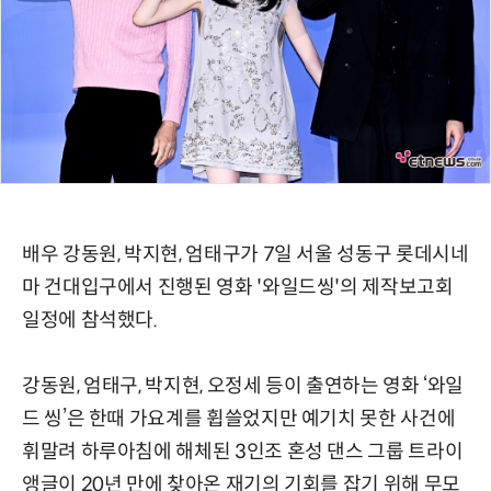
배우 강동원, 박지현, 엄태구가 7일 서울 성동구 롯데시네
마 건대입구에서 진행된 영화 '와일드씽'의 제작보고회
일정에 참석했다.
강동원, 엄태구, 박지현, 오정세 등이 출연하는 영화 ‘와일
드 씽’은 한때 가요계를 휩쓸었지만 예기치 못한 사건에
휘말려 하루아침에 해체된 3인조 혼성 댄스 그룹 트라이
앵글이 20년 만에 찾아온 재기의 기회를 잡기 위해 무모