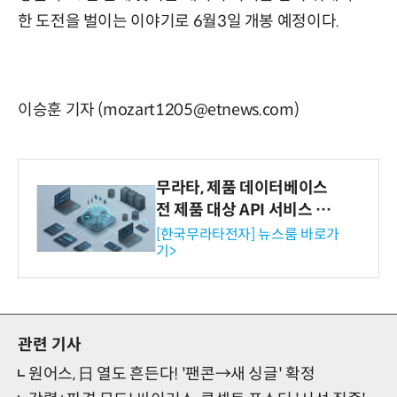
한 도전을 벌이는 이야기로 6월3일 개봉 예정이다.
이승훈 기자 (mozart1205@etnews.com)
무라타, 제품 데이터베이스
전 제품 대상 API 서비스 제
공…73개 제품 카테고리로
[한국무라타전자] 뉴스룸 바로가
기>
확대
관련 기사
원어스, 日 열도 흔든다! '팬콘→새 싱글' 확정