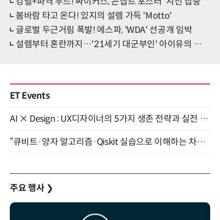
강렬+파격 무드! 싸이커스, 콘셉트 포스터 '시선 집중'
봄바람 타고 온다! 있지의 설렘 가득 'Motto'
글로벌 두근거림 폭발! 에스파, 'WDA' 선공개 임박
설렘부터 혼란까지…'21세기 대군부인' 아이유의 입체적 매력
ET Events
AI × Design : UX디자이너의 5가지 생존 전략과 실전 대응 8월 28일 개최
“큐비트·양자 알고리즘·Qiskit 실습으로 이해하는 차세대 컴퓨팅” (8/28)
주요 행사
❯