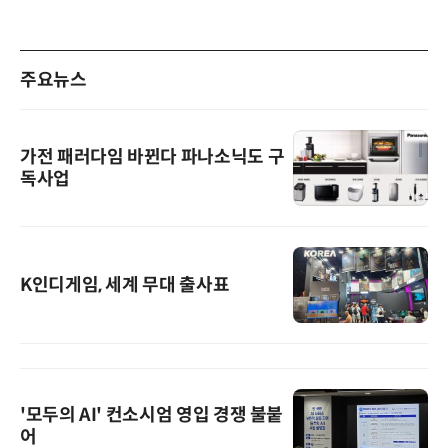
주요뉴스
가전 패러다임 바뀐다 파나소닉도 구
독사업
K인디게임, 세계 무대 출사표
'모두의 AI' 컨소시엄 영입 경쟁 불붙
어