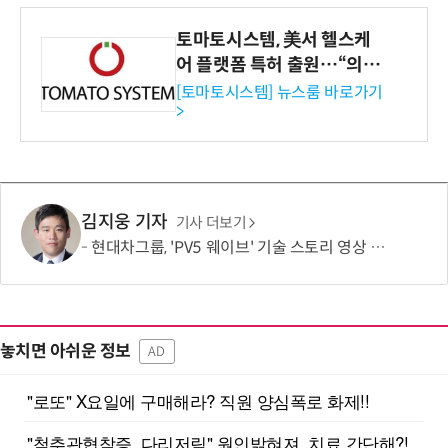
토마토시스템, 美서 헬스케
어 플랫폼 특허 출원…“의료
기관·보험사 공략”
[토마토시스템] 뉴스룸 바로가기
>
김지웅 기자
기사 더보기
현대차그룹, 'PV5 웨이브' 기술 스토리 영상 조회수 1000만뷰 돌파
놓치면 아쉬운 정보
AD