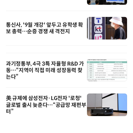
통신사, '9월 개강' 앞두고 유학생 확
보 총력…순증 경쟁 새 격전지
과기정통부, 4극 3특 자율형 R&D 가
동…“지역이 직접 미래 성장동력 찾
는다”
美 규제에 삼성전자·LG전자 '로청'
글로벌 출시 늦춘다…“공급망 재편부
터”