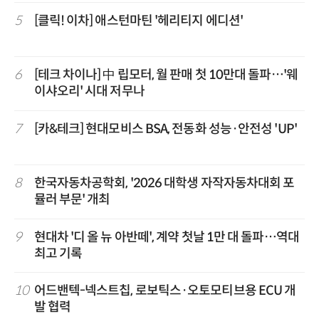
5
[클릭! 이차] 애스턴마틴 '헤리티지 에디션'
6
[테크 차이나] 中 립모터, 월 판매 첫 10만대 돌파…'웨
이샤오리' 시대 저무나
7
[카&테크] 현대모비스 BSA, 전동화 성능·안전성 'UP'
8
한국자동차공학회, '2026 대학생 자작자동차대회 포
뮬러 부문' 개최
9
현대차 '디 올 뉴 아반떼', 계약 첫날 1만 대 돌파…역대
최고 기록
10
어드밴텍-넥스트칩, 로보틱스·오토모티브용 ECU 개
발 협력