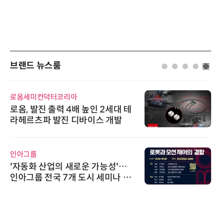
브랜드 뉴스룸
로옴세미컨덕터코리아
로옴, 발진 출력 4배 높인 2세대 테
라헤르츠파 발진 디바이스 개발
인아그룹
'자동화 산업의 새로운 가능성'…
인아그룹 전국 7개 도시 세미나 페
어 개최