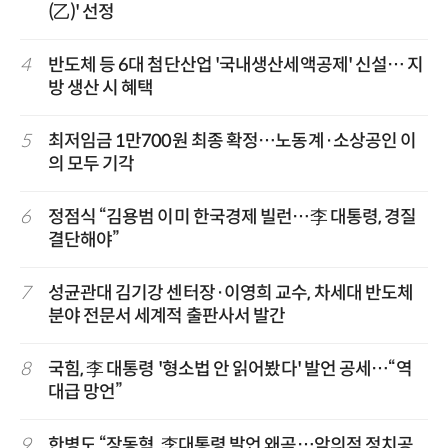
(乙)' 선정
4
반도체 등 6대 첨단산업 '국내생산세액공제' 신설… 지
방 생산 시 혜택
5
최저임금 1만700원 최종 확정…노동계·소상공인 이
의 모두 기각
6
정점식 “김용범 이미 한국경제 빌런…李 대통령, 경질
결단해야”
7
성균관대 김기강 센터장·이영희 교수, 차세대 반도체
분야 전문서 세계적 출판사서 발간
8
국힘, 李 대통령 '형소법 안 읽어봤다' 발언 공세…“역
대급 망언”
9
한병도 “장동혁, 李대통령 발언 왜곡…악의적 정치공