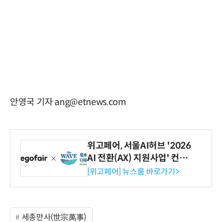
안영국 기자 ang@etnews.com
위고페어, 서울AI허브 '2026
AI 전환(AX) 지원사업' 컨소
시엄 선정
[위고페어] 뉴스룸 바로가기>
세종만사(世宗萬事)