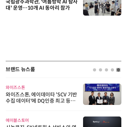
국립광주과학관, '여름방학 AI 탐사
대' 운영…10개 AI 동아리 참가
브랜드 뉴스룸
와이즈스톤
와이즈스톤, 에이데이타 'SCV 기반
수집 데이터'에 DQ인증 최고 등급
수여
에이블스토어