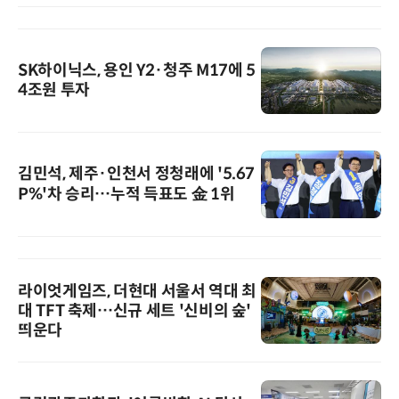
SK하이닉스, 용인 Y2·청주 M17에 5
4조원 투자
김민석, 제주·인천서 정청래에 '5.67
P%'차 승리…누적 득표도 金 1위
라이엇게임즈, 더현대 서울서 역대 최
대 TFT 축제…신규 세트 '신비의 숲'
띄운다