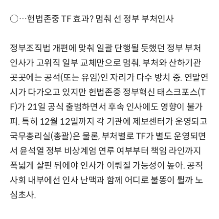
○…헌법존중 TF 효과? 멈춰 선 정부 부처인사
정부조직법 개편에 맞춰 일괄 단행될 듯했던 정부 부처
인사가 고위직 일부 교체만으로 멈춰. 부처와 산하기관
곳곳에는 공석(또는 유임)인 자리가 다수 방치 중. 연말연
시가 다가오고 있지만 헌법존중 정부혁신 태스크포스(T
F)가 21일 공식 출범하면서 후속 인사에도 영향이 불가
피. 특히 12월 12일까지 각 기관에 제보센터가 운영되고
국무총리실(총괄)은 물론, 부처별로 TF가 별도 운영되면
서 윤석열 정부 비상계엄 연루 여부부터 책임 라인까지
폭넓게 살핀 뒤에야 인사가 이뤄질 가능성이 높아. 공직
사회 내부에선 인사 난맥과 함께 어디로 불똥이 튈까 노
심초사.