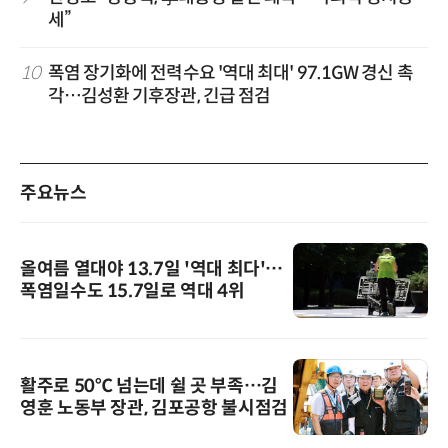
세”
10
폭염 장기화에 전력수요 '역대 최대' 97.1GW 경신 촉
각…김성환 기후장관, 긴급 점검
주요뉴스
올여름 열대야 13.7일 '역대 최다'…
폭염일수도 15.7일로 역대 4위
활주로 50℃ 넘는데 쉴 곳 부족…김
영훈 노동부 장관, 김포공항 불시점검