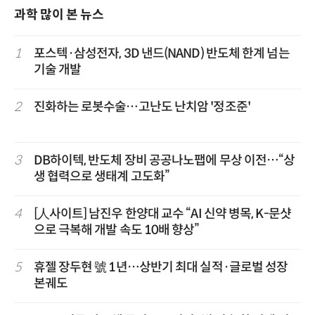
과학 많이 본 뉴스
1
포스텍·삼성전자, 3D 낸드(NAND) 반도체 한계 넘는
기술 개발
2
진화하는 로봇수술…고난도 난치암 '정조준'
3
DB하이텍, 반도체 장비 공공나노팹에 무상 이전…“상
생 협력으로 생태계 고도화”
4
[人사이트] 남진우 한양대 교수 “AI 신약 병목, K-문샷
으로 극복해 개발 속도 10배 향상”
5
휴젤 장두현 號 1년…상반기 최대 실적·글로벌 성장
본궤도