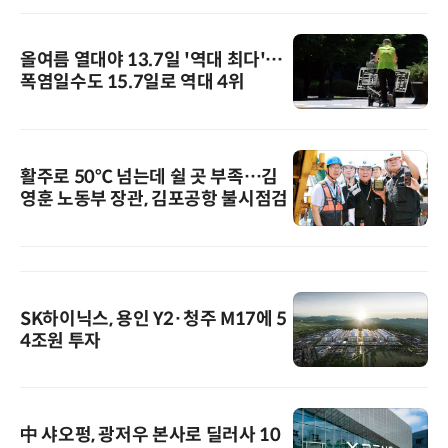
올여름 열대야 13.7일 '역대 최다'…
폭염일수도 15.7일로 역대 4위
활주로 50℃ 넘는데 쉴 곳 부족…김
영훈 노동부 장관, 김포공항 불시점검
SK하이닉스, 용인 Y2·청주 M17에 5
4조원 투자
中 샤오펑, 광저우 본사로 딜러사 10