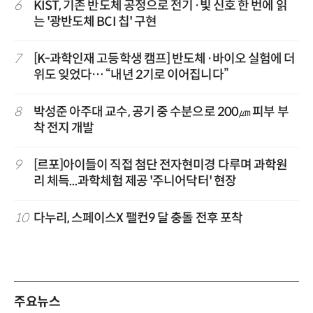
6
KIST, 기존 반도체 공정으로 전기·빛 신호 한 번에 읽
는 '광반도체 BCI 칩' 구현
7
[K-과학인재 고등학생 캠프] 반도체·바이오 실험에 더
위도 잊었다… “내년 2기로 이어집니다”
8
박성준 아주대 교수, 공기 중 수분으로 200㎛ 피부 부
착 전지 개발
9
[르포]아이들이 직접 첨단 전자현미경 다루며 과학원
리 체득...과학체험 제공 '주니어닥터' 현장
10
다누리, 스페이스X 팰컨9 달 충돌 전후 포착
주요뉴스