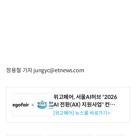
정용철 기자 jungyc@etnews.com
위고페어, 서울AI허브 '2026
AI 전환(AX) 지원사업' 컨소
시엄 선정
[위고페어] 뉴스룸 바로가기>