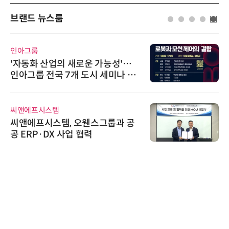
브랜드 뉴스룸
인아그룹
'자동화 산업의 새로운 가능성'…
인아그룹 전국 7개 도시 세미나 페
어 개최
씨앤에프시스템
씨앤에프시스템, 오웬스그룹과 공
공 ERP·DX 사업 협력