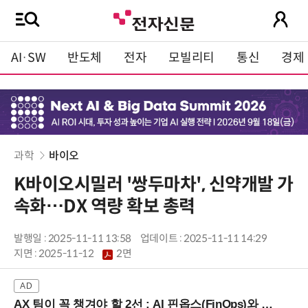
AI·SW
반도체
전자
모빌리티
통신
경제
과학
바이오
K바이오시밀러 '쌍두마차', 신약개발 가
속화…DX 역량 확보 총력
발행일 : 2025-11-11 13:58
업데이트 : 2025-11-11 14:29
지면 :
2025-11-12
2면
AX 팀이 꼭 챙겨야 할 2선 : AI 핀옵스(FinOps)와 토큰 거버넌스 (8/21 잠실역)