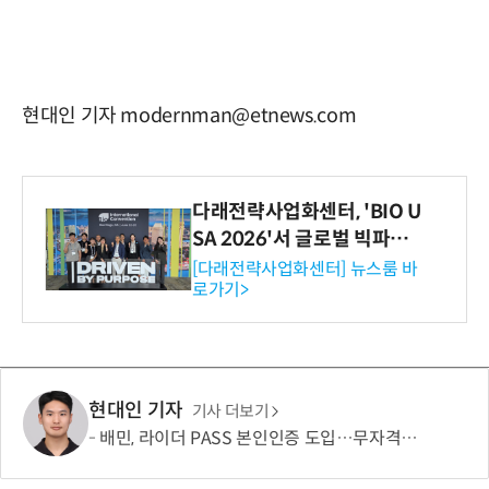
현대인 기자 modernman@etnews.com
다래전략사업화센터, 'BIO U
SA 2026'서 글로벌 빅파마
와의 비즈니스 미팅 지원…K
[다래전략사업화센터] 뉴스룸 바
로가기>
-바이오 해외 진출 교두보 확
보
현대인 기자
기사 더보기
배민, 라이더 PASS 본인인증 도입…무자격 라이더 차단