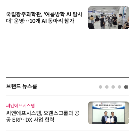
국립광주과학관, '여름방학 AI 탐사
대' 운영…10개 AI 동아리 참가
브랜드 뉴스룸
씨앤에프시스템
씨앤에프시스템, 오웬스그룹과 공
공 ERP·DX 사업 협력