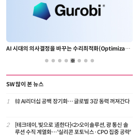
AI 시대의 의사결정을 바꾸는 수리최적화(Optimization): 실제 산업 적용 사례와 활용 전략
SW 많이 본 뉴스
1
韓 AI리더십 공백 장기화… 글로벌 3강 동력 꺼져간다
2
[테크데이, 빛으로 通한다]<2>오이솔루션, 광 통신 솔
루션 수직 계열화…'실리콘 포토닉스·CPO 집중 공략'