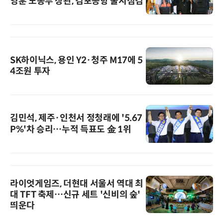
영훈 노동부 장관, 김포공항 불시점검
SK하이닉스, 용인 Y2·청주 M17에 5
4조원 투자
김민석, 제주·인천서 정청래에 '5.67
P%'차 승리…누적 득표도 金 1위
라이엇게임즈, 더현대 서울서 역대 최
대 TFT 축제…신규 세트 '신비의 숲'
띄운다