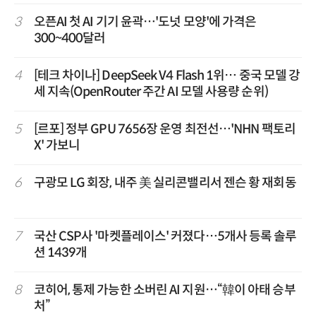
3
오픈AI 첫 AI 기기 윤곽…'도넛 모양'에 가격은
300~400달러
4
[테크 차이나] DeepSeek V4 Flash 1위… 중국 모델 강
세 지속(OpenRouter 주간 AI 모델 사용량 순위)
5
[르포] 정부 GPU 7656장 운영 최전선…'NHN 팩토리
X' 가보니
6
구광모 LG 회장, 내주 美 실리콘밸리서 젠슨 황 재회동
7
국산 CSP사 '마켓플레이스' 커졌다…5개사 등록 솔루
션 1439개
8
코히어, 통제 가능한 소버린 AI 지원…“韓이 아태 승부
처”