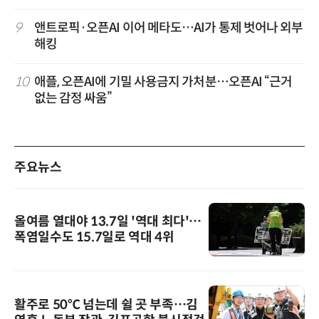
9
앤트로픽·오픈AI 이어 메타도…AI가 통제 벗어나 외부
해킹
10
애플, 오픈AI에 기밀 사용금지 가처분…오픈AI “근거
없는 감정 싸움”
주요뉴스
올여름 열대야 13.7일 '역대 최다'…
폭염일수도 15.7일로 역대 4위
활주로 50℃ 넘는데 쉴 곳 부족…김