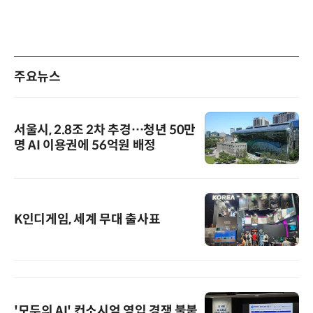
주요뉴스
서울시, 2.8조 2차 추경…청년 50만
명 AI 이용권에 56억원 배정
K인디게임, 세계 무대 출사표
'모두의 AI' 컨소시엄 영입 경쟁 불붙