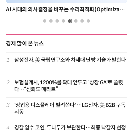
AI 시대의 의사결정을 바꾸는 수리최적화(Optimization): 실제 산업 적용 사례와 활용 전략
AI 
경제 많이 본 뉴스
1
삼성전자, 美 국립연구소와 차세대 난방 기술 개발한다
2
보험설계사, 1200%룰 확대 앞두고 '상장 GA'로 쏠렸
다…“신뢰도 메리트”
3
'상업용 디스플레이 빌려쓴다' …LG전자, 美 B2B 구독
시동
4
경찰 압수 코인, 두나무가 보관한다…최종 낙찰자 선정