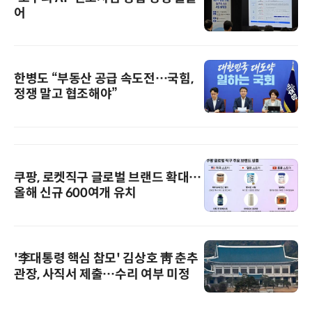
어
한병도 “부동산 공급 속도전…국힘,
정쟁 말고 협조해야”
쿠팡, 로켓직구 글로벌 브랜드 확대…
올해 신규 600여개 유치
'李대통령 핵심 참모' 김상호 靑 춘추
관장, 사직서 제출…수리 여부 미정