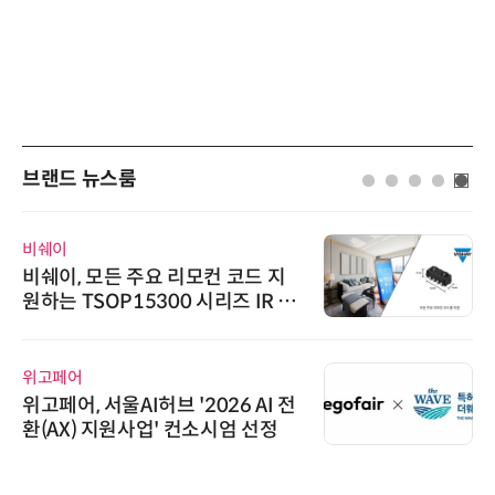
브랜드 뉴스룸
비쉐이
다
비쉐이, 모든 주요 리모컨 코드 지
다
원하는 TSOP15300 시리즈 IR 수
0
신기 출시
스
위고페어
씨
위고페어, 서울AI허브 '2026 AI 전
환(AX) 지원사업' 컨소시엄 선정
공