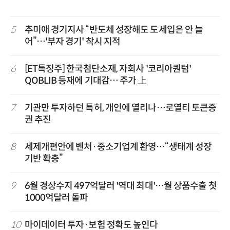
5
추미애 경기지사 “반도체 성장해도 도세입은 안 늘
어”…'부자 경기' 착시 지적
6
[ET특징주] 한국첨단소재, 자회사 '코리아퀀텀'
QOBLIB 등재에 기대감… 주가 上
7
기관만 투자하던 특허, 개인에 열리나…로열티 토큰증
권 추진
8
세제개편안에 벤처·중소기업계 환영…“생태계 성장
기반 확충”
9
6월 경상수지 497억달러 '역대 최대'…월 상품수출 첫
1000억달러 돌파
10
마이데이터 투자·보험 정확도 높인다