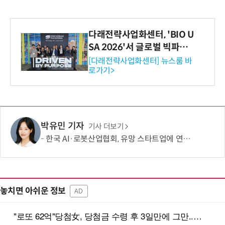
다래전략사업화센터, 'BIO U
SA 2026'서 글로벌 빅파마
와의 비즈니스 미팅 지원…K
[다래전략사업화센터] 뉴스룸 바
로가기>
-바이오 해외 진출 교두보 확
보
박유민 기자
기사 더보기
한국 AI·로봇산업협회, 유망 스타트업에 연회비 전액 면제
놓치면 아쉬운 정보
AD