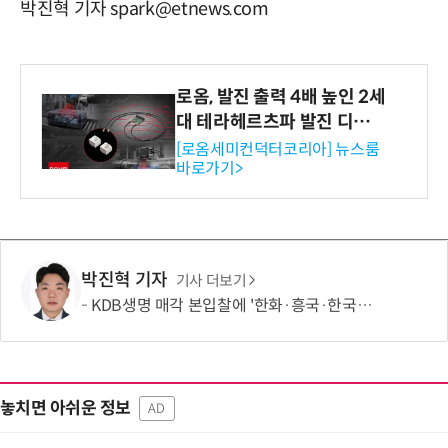
박진혁 기자 spark@etnews.com
로옴, 발진 출력 4배 높인 2세
대 테라헤르츠파 발진 디바이
스 개발
[로옴세미컨덕터코리아] 뉴스룸
바로가기>
박진혁 기자
기사 더보기
KDB생명 매각 본입찰에 '한화·흥국·한국금융' 참여
놓치면 아쉬운 정보
AD