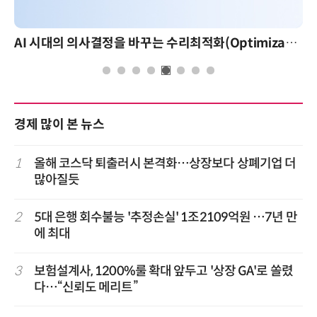
AI 시대의 의사결정을 바꾸는 수리최적화(Optimization): 실제 산업 적용 사례와 활용 전략
경제 많이 본 뉴스
1
올해 코스닥 퇴출러시 본격화…상장보다 상폐기업 더
많아질듯
2
5대 은행 회수불능 '추정손실' 1조2109억원 …7년 만
에 최대
3
보험설계사, 1200%룰 확대 앞두고 '상장 GA'로 쏠렸
다…“신뢰도 메리트”