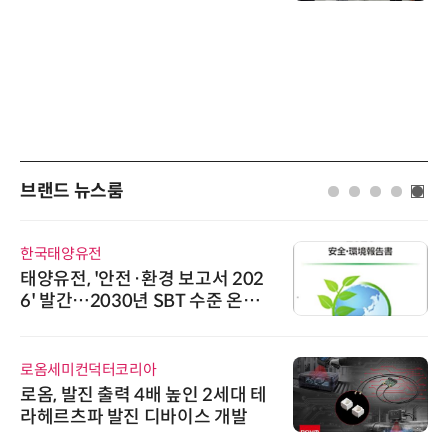
브랜드 뉴스룸
한국태양유전
태양유전, '안전·환경 보고서 202
6' 발간…2030년 SBT 수준 온실
가스 감축 추진
로옴세미컨덕터코리아
로옴, 발진 출력 4배 높인 2세대 테
라헤르츠파 발진 디바이스 개발