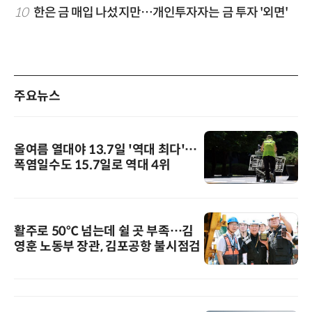
10
한은 금 매입 나섰지만…개인투자자는 금 투자 '외면'
주요뉴스
올여름 열대야 13.7일 '역대 최다'…
폭염일수도 15.7일로 역대 4위
활주로 50℃ 넘는데 쉴 곳 부족…김
영훈 노동부 장관, 김포공항 불시점검