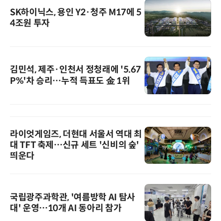
SK하이닉스, 용인 Y2·청주 M17에 5
4조원 투자
김민석, 제주·인천서 정청래에 '5.67
P%'차 승리…누적 득표도 金 1위
라이엇게임즈, 더현대 서울서 역대 최
대 TFT 축제…신규 세트 '신비의 숲'
띄운다
국립광주과학관, '여름방학 AI 탐사
대' 운영…10개 AI 동아리 참가