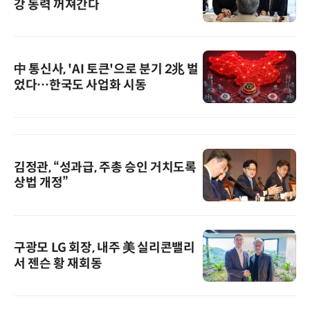
강 동력 꺼져간다
中 통신사, 'AI 토큰'으로 분기 2兆 벌
었다…한국도 사업화 시동
김정관, “성과급, 주총 승인 거치도록
상법 개정”
구광모 LG 회장, 내주 美 실리콘밸리
서 젠슨 황 재회동