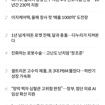
년간 230억 지원
2
이지케어텍, 올해 창사 첫 '매출 1000억' 도전장
3
1년 넘게 떠돈 로켓 잔해, 달과 충돌…다누리가 지켜본
다
4
진화하는 로봇수술…고난도 난치암 '정조준'
5
셀트리온 고수익 제품, 美 3대 PBM 뚫었다…하반기
성장 가속화
6
“망막 찍자 심혈관 고위험 판정”…정부, 첨단 의료 AI
임상 확산 지원