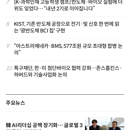
7
[K-과학인재 고등학생 캠프] 반도체·바이오 실험에 더
위도 잊었다… “내년 2기로 이어집니다”
8
KIST, 기존 반도체 공정으로 전기·빛 신호 한 번에 읽
는 '광반도체 BCI 칩' 구현
9
“아스트라제네카·BMS, 577조원 규모 초대형 합병 논
의”
10
특구재단, 한·미 첨단바이오 협력 강화…존스홉킨스·
하버드와 기술사업화 논의
주요뉴스
韓 AI리더십 공백 장기화… 글로벌 3