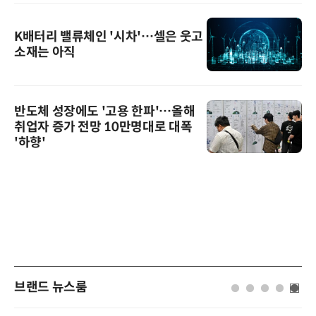
K배터리 밸류체인 '시차'…셀은 웃고
소재는 아직
반도체 성장에도 '고용 한파'…올해
취업자 증가 전망 10만명대로 대폭
'하향'
브랜드 뉴스룸