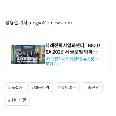
정용철 기자 jungyc@etnews.com
다래전략사업화센터, 'BIO U
SA 2026'서 글로벌 빅파마
와의 비즈니스 미팅 지원…K
[다래전략사업화센터] 뉴스룸 바
로가기>
-바이오 해외 진출 교두보 확
보
녹십자
대웅제약
셀트리온
종근당
한미약품