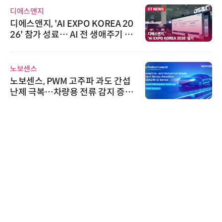
위고페어
위고페어, 서울AI허브 '2026 AI 전
환(AX) 지원사업' 컨소시엄 선정
비쉐이
비쉐이, 모든 주요 리모컨 코드 지
원하는 TSOP15300 시리즈 IR 수
신기 출시
인아그룹
'자동화 산업의 새로운 가능성'…
인아그룹 전국 7개 도시 세미나 페
어 개최