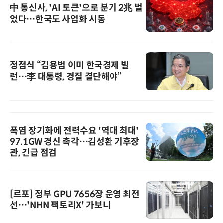
中 통신사, 'AI 토큰'으로 분기 2兆 벌
었다…한국도 사업화 시동
정점식 “김용범 이미 한국경제 빌
런…李 대통령, 경질 결단해야”
폭염 장기화에 전력수요 '역대 최대'
97.1GW 경신 촉각…김성환 기후장
관, 긴급 점검
[르포] 정부 GPU 7656장 운영 최전
선…'NHN 팩토리X' 가보니