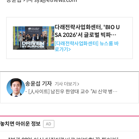
다래전략사업화센터, 'BIO U
SA 2026'서 글로벌 빅파마
와의 비즈니스 미팅 지원…K
[다래전략사업화센터] 뉴스룸 바
로가기>
-바이오 해외 진출 교두보 확
보
송윤섭 기자
기사 더보기
[人사이트] 남진우 한양대 교수 “AI 신약 병목, K-문샷으로 극복해 개발 속도 10배 향상”
놓치면 아쉬운 정보
AD