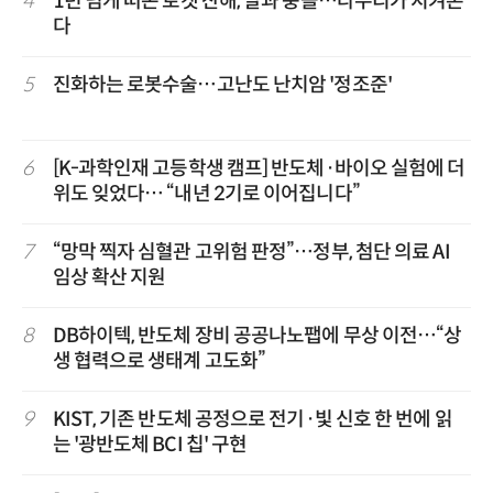
4
1년 넘게 떠돈 로켓 잔해, 달과 충돌…다누리가 지켜본
다
5
진화하는 로봇수술…고난도 난치암 '정조준'
6
[K-과학인재 고등학생 캠프] 반도체·바이오 실험에 더
위도 잊었다… “내년 2기로 이어집니다”
7
“망막 찍자 심혈관 고위험 판정”…정부, 첨단 의료 AI
임상 확산 지원
8
DB하이텍, 반도체 장비 공공나노팹에 무상 이전…“상
생 협력으로 생태계 고도화”
9
KIST, 기존 반도체 공정으로 전기·빛 신호 한 번에 읽
는 '광반도체 BCI 칩' 구현