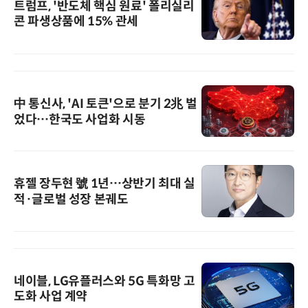
트럼프, '반도체 핵심 원료' 폴리실리
콘 파생상품에 15% 관세
中 통신사, 'AI 토큰'으로 분기 2兆 벌
었다…한국도 사업화 시동
휴젤 장두현 號 1년…상반기 최대 실
적·글로벌 성장 본궤도
네이블, LG유플러스와 5G 특화망 고
도화 사업 계약