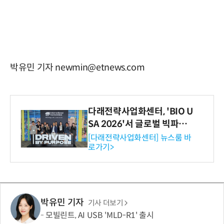
박유민 기자 newmin@etnews.com
다래전략사업화센터, 'BIO U
SA 2026'서 글로벌 빅파마
와의 비즈니스 미팅 지원…K
[다래전략사업화센터] 뉴스룸 바
로가기>
-바이오 해외 진출 교두보 확
보
박유민 기자
기사 더보기
모빌린트, AI USB 'MLD-R1' 출시