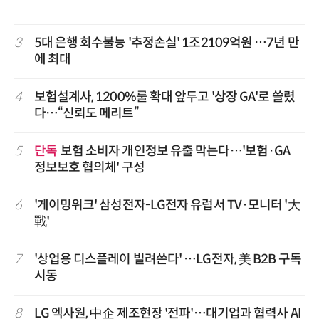
3
5대 은행 회수불능 '추정손실' 1조2109억원 …7년 만
에 최대
4
보험설계사, 1200%룰 확대 앞두고 '상장 GA'로 쏠렸
다…“신뢰도 메리트”
5
단독
보험 소비자 개인정보 유출 막는다…'보험·GA
정보보호 협의체' 구성
6
'게이밍위크' 삼성전자-LG전자 유럽서 TV·모니터 '大
戰'
7
'상업용 디스플레이 빌려쓴다' …LG전자, 美 B2B 구독
시동
8
LG 엑사원, 中企 제조현장 '전파'…대기업과 협력사 AI